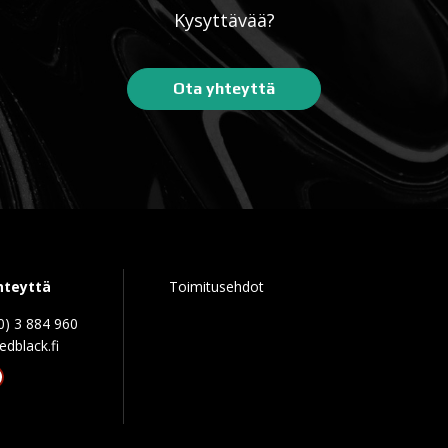
Kysyttävää?
Ota yhteyttä
hteyttä
Toimitusehdot
0) 3 884 960
edblack.f
tagram
acebook