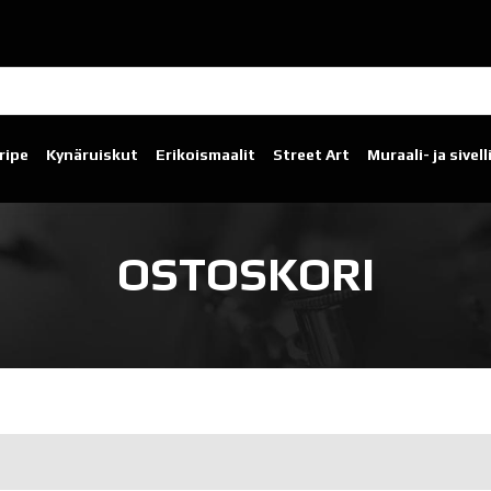
ripe
Kynäruiskut
Erikoismaalit
Street Art
Muraali- ja sivel
OSTOSKORI