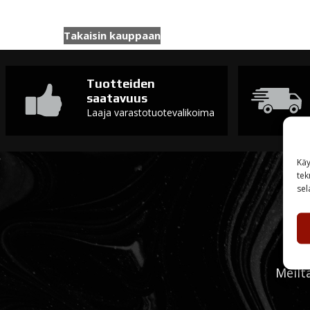
Takaisin kauppaan
Tuotteiden
saatavuus
Laaja varastotuotevalikoima
Käy
tek
sel
Meilt