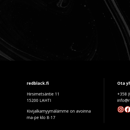
redblack.fi
Ota y
Hirsimetsäntie 11
+358 (
15200 LAHTI
info@r
Ins
F
Kivijalkamyymälämme on avoinna
ma-pe klo 8-17