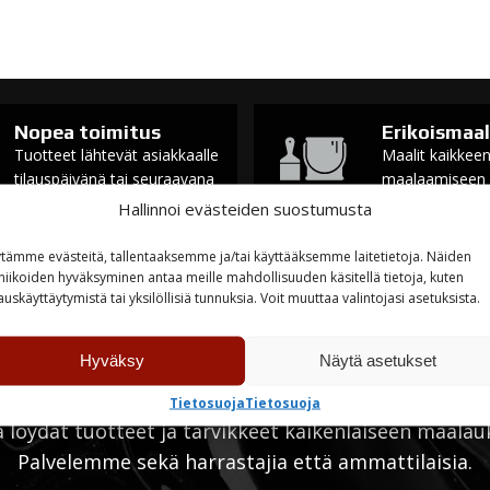
Nopea toimitus
Erikoismaal
Tuotteet lähtevät asiakkaalle
Maalit kaikkee
tilauspäivänä tai seuraavana
maalaamiseen
Hallinnoi evästeiden suostumusta
tämme evästeitä, tallentaaksemme ja/tai käyttääksemme laitetietoja. Näiden
niikoiden hyväksyminen antaa meille mahdollisuuden käsitellä tietoja, kuten
auskäyttäytymistä tai yksilöllisiä tunnuksia. Voit muuttaa valintojasi asetuksista.
Hyväksy
Näytä asetukset
Tietosuoja
Tietosuoja
ä löydät tuotteet ja tarvikkeet kaikenlaiseen maalau
Palvelemme sekä harrastajia että ammattilaisia.