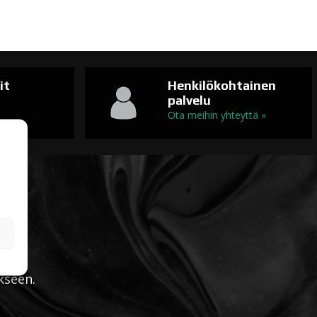
it
Henkilökohtainen
palvelu
n
Ota meihin yhteyttä »
kseen.