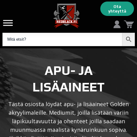
Ota
yhteyttä
APU- JA
LISÄAINEET
Tästä osiosta löydät apu- ja lisäaineet Golden
akryylimaleille. Mediumit, joilla lisätään väriin
läpikuultavuutta ja ohenteet joilla saadaan
muunmuassa maalista kynäruinkuun sopiva.