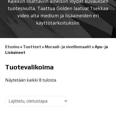
Kaikkiin lisättäviin aineisiin löydät kuvauksen
tuotesivulta. Taattua Golden laatua! Tsekkaa
video alta medium ja lisäaineiden eri
käyttötarkoituksiin.
Etusivu
»
Tuotteet
»
Muraali- ja sivellinmaalit
»
Apu- ja
Lisäaineet
Tuotevalikoima
Näytetään kaikki 8 tulosta