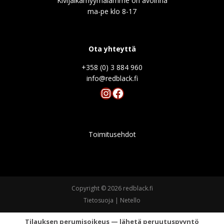
Kivijalkamyymälämme on avoinna
ma-pe klo 8-17
Ota yhteyttä
+358 (0) 3 884 960
info@redblack.f
Instagram
Facebook
Toimitusehdot
Copyright © 2026 redblack.fi
Tietosuoja
|
Netello
Tilauksen perumisoikeus — lähetä peruutuspyyntö