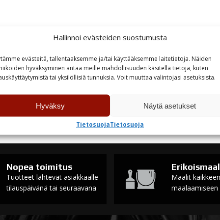
Hallinnoi evästeiden suostumusta
tämme evästeitä, tallentaaksemme ja/tai käyttääksemme laitetietoja. Näiden
niikoiden hyväksyminen antaa meille mahdollisuuden käsitellä tietoja, kuten
auskäyttäytymistä tai yksilöllisiä tunnuksia. Voit muuttaa valintojasi asetuksista.
Hyväksy
Näytä asetukset
Tietosuoja
Tietosuoja
Nopea toimitus
Erikoismaal
Tuotteet lähtevät asiakkaalle
Maalit kaikkee
tilauspäivänä tai seuraavana
maalaamiseen