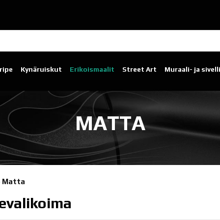
ripe
Kynäruiskut
Erikoismaalit
Street Art
Muraali- ja sivel
MATTA
»
Matta
evalikoima