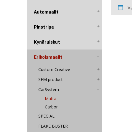
Va
Automaalit
Pinstripe
Kynäruiskut
Erikoismaalit
Custom Creative
SEM product
CarSystem
Matta
Carbon
SPECIAL
FLAKE BUSTER