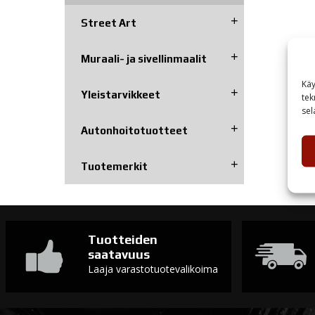
Street Art
Muraali- ja sivellinmaalit
Käy
Yleistarvikkeet
tek
sel
Autonhoito­tuotteet
Tuotemerkit
Tuotteiden
saatavuus
Laaja varastotuotevalikoima