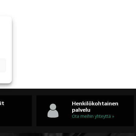
it
Henkilökohtainen
palvelu
n
Ota meihin yhteyttä »