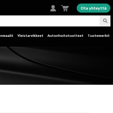
Ota yhteyttä
linmaalit
Yleistarvikkeet
Autonhoito­tuotteet
Tuotemerkit