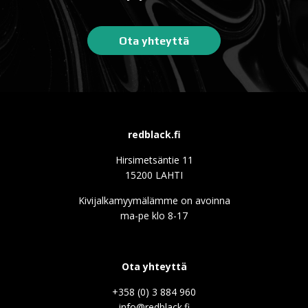
Ota yhteyttä
redblack.fi
Hirsimetsäntie 11
15200 LAHTI
Kivijalkamyymälämme on avoinna
ma-pe klo 8-17
Ota yhteyttä
+358 (0) 3 884 960
info@redblack.f