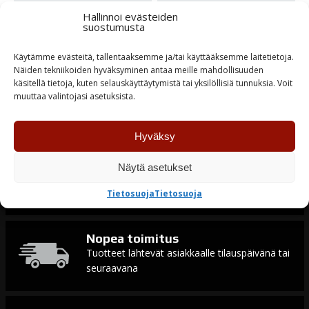
22,85
€
7,20
€
Hallinnoi evästeiden
suostumusta
Varastossa
Varastossa
Käytämme evästeitä, tallentaaksemme ja/tai käyttääksemme laitetietoja.
Näiden tekniikoiden hyväksyminen antaa meille mahdollisuuden
TUTUSTU
TUTUSTU
käsitellä tietoja, kuten selauskäyttäytymistä tai yksilöllisiä tunnuksia. Voit
muuttaa valintojasi asetuksista.
Hyväksy
Näytä asetukset
Tuotteiden saatavuus
Laaja varastotuotevalikoima
Tietosuoja
Tietosuoja
Nopea toimitus
Tuotteet lähtevät asiakkaalle tilauspäivänä tai
seuraavana