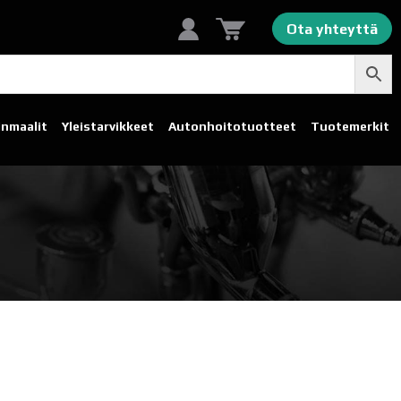
Ota yhteyttä
linmaalit
Yleistarvikkeet
Autonhoito­tuotteet
Tuotemerkit