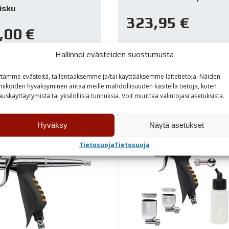
isku
323,95
€
,00
€
Varastossa
Hallinnoi evästeiden suostumusta
astossa
tämme evästeitä, tallentaaksemme ja/tai käyttääksemme laitetietoja. Näiden
niikoiden hyväksyminen antaa meille mahdollisuuden käsitellä tietoja, kuten
TUTUSTU
TUTUSTU
auskäyttäytymistä tai yksilöllisiä tunnuksia. Voit muuttaa valintojasi asetuksista.
Hyväksy
Näytä asetukset
Tietosuoja
Tietosuoja