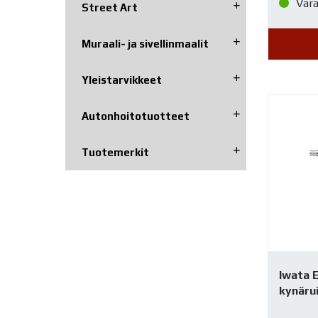
Var
Street Art
Muraali- ja sivellinmaalit
Yleistarvikkeet
Autonhoito­tuotteet
Tuotemerkit
Iwata 
kynäru