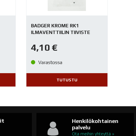
BADGER KROME RK1
ILMAVENTTIILIN TIIVISTE
4,10
€
Varastossa
TUTUSTU
it
Henkilökohtainen
palvelu
n
Ota meihin yhteyttä »