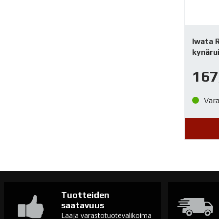
Iwata 
kynäru
167
Var
Tuotteiden
saatavuus
Laaja varastotuotevalikoima