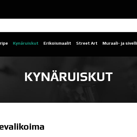
ripe
Kynäruiskut
Erikoismaalit
Street Art
Muraali- ja sivel
KYNÄRUISKUT
evalikoima