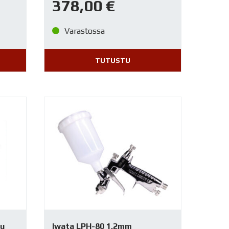
378,00
€
Varastossa
TUTUSTU
ku
Iwata LPH-80 1,2mm