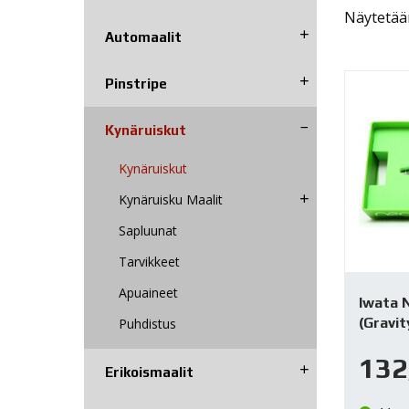
Näytetään
Automaalit
Pinstripe
Kynäruiskut
Kynäruiskut
Kynäruisku Maalit
Sapluunat
Tarvikkeet
Apuaineet
Iwata 
(Gravit
Puhdistus
132
Erikoismaalit