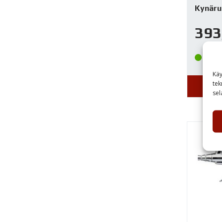
Kynäru
393
Var
Käy
tek
sel