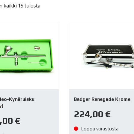
 kaikki 15 tulosta
Neo-Kynäruisku
Badger Renegade Krome
y)
224,00
€
,00
€
Loppu varastosta