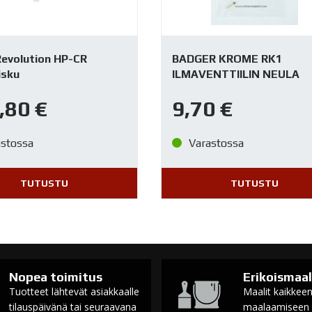
Revolution HP-CR
BADGER KROME RK1
isku
ILMAVENTTIILIN NEULA
,80
€
9,70
€
astossa
Varastossa
TUTUSTU
TUTUSTU
Nopea toimitus
Erikoismaal
Tuotteet lähtevät asiakkaalle
Maalit kaikkee
tilauspäivänä tai seuraavana
maalaamiseen