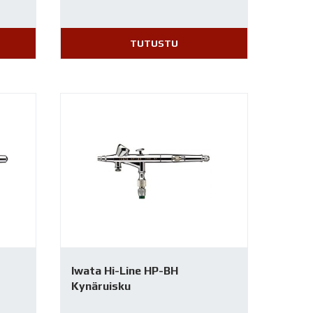
TUTUSTU
Iwata Hi-Line HP-BH
Kynäruisku