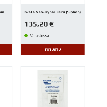
mm
Iwata Neo-Kynäruisku (Siphon)
135,20
€
Varastossa
TUTUSTU