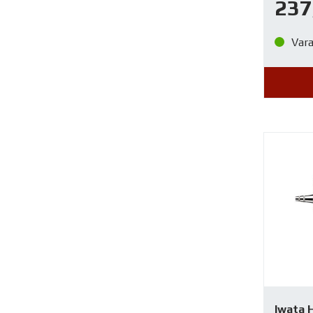
237
Var
Iwata 