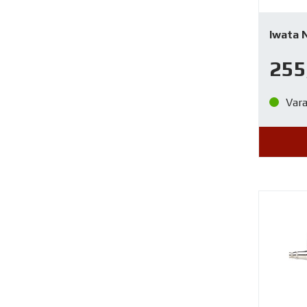
Iwata 
255
Var