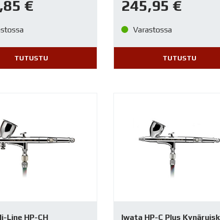
,85
€
245,95
€
astossa
Varastossa
TUTUSTU
TUTUSTU
Hi-Line HP-CH
Iwata HP-C Plus Kynäruis