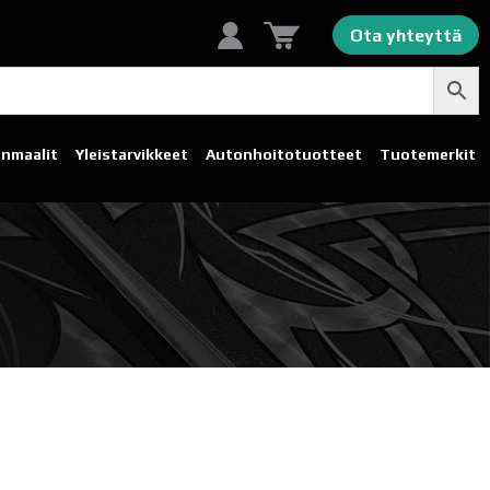
Ota yhteyttä
linmaalit
Yleistarvikkeet
Autonhoito­tuotteet
Tuotemerkit