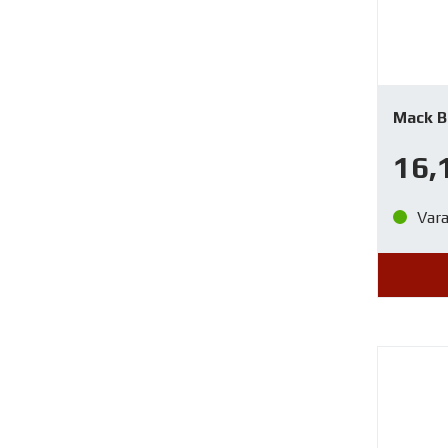
Mack Br
16,
Var