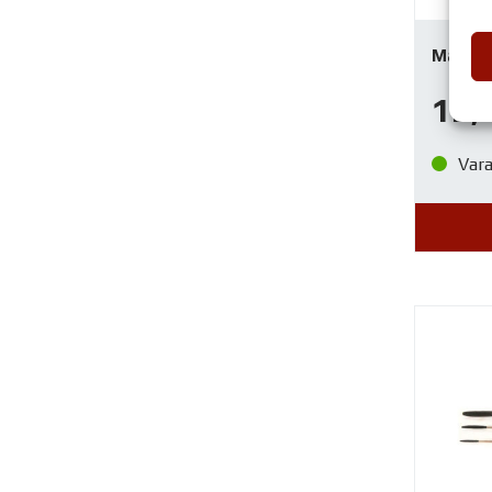
Mack Br
12,
Var