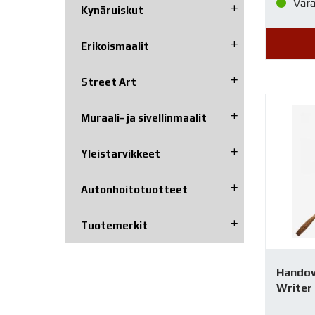
Var
Kynäruiskut
Erikoismaalit
Street Art
Muraali- ja sivellinmaalit
Yleistarvikkeet
Autonhoito­tuotteet
Tuotemerkit
Handov
Writer