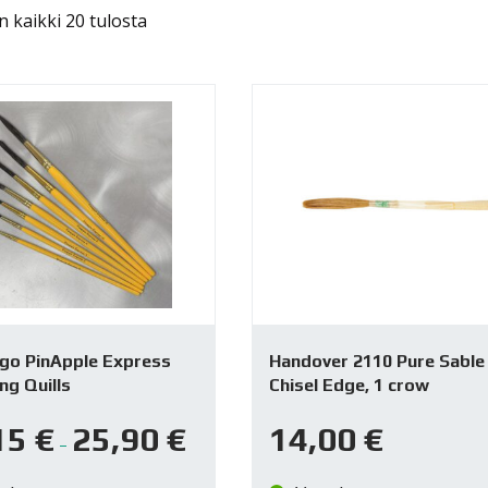
 kaikki 20 tulosta
go PinApple Express
Handover 2110 Pure Sable
ng Quills
Chisel Edge, 1 crow
15
€
25,90
€
14,00
€
–