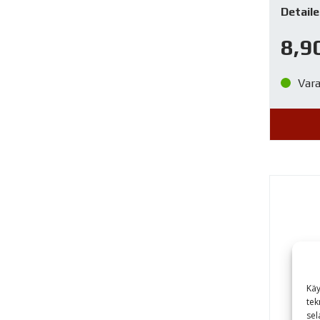
Detaile
8,9
Var
Käy
tek
sel