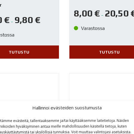
r
8,00
€
20,50
–
0
€
9,80
€
–
Varastossa
astossa
TUTUSTU
TUTUSTU
Hallinnoi evästeiden suostumusta
tämme evästeitä, tallentaaksemme ja/tai käyttääksemme laitetietoja. Näiden
niikoiden hyväksyminen antaa meille mahdollisuuden käsitellä tietoja, kuten
auskäyttäytymistä tai yksilöllisiä tunnuksia. Voit muuttaa valintojasi asetuksista.