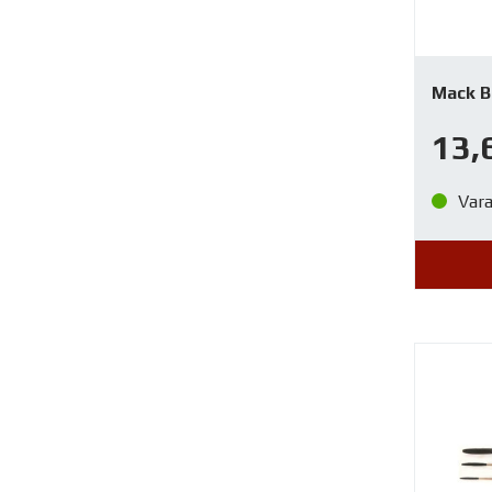
Mack Br
13,
Var