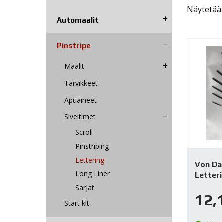
Näytetään
Automaalit
Pinstripe
Maalit
Tarvikkeet
Apuaineet
Siveltimet
Scroll
Pinstriping
Lettering
Von Da
Long Liner
Letteri
Sarjat
12,
Start kit