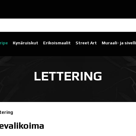
ripe
Kynäruiskut
Erikoismaalit
Street Art
Muraali- ja sivel
LETTERING
tering
evalikoima