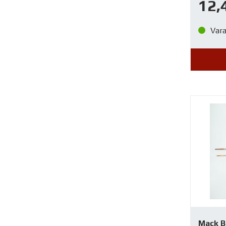
12,
Var
Mack B