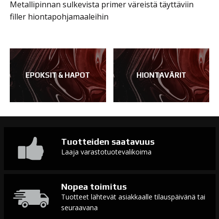
Metallipinnan sulkevista primer väreistä täyttäviin
filler hiontapohjamaaleihin
EPOKSIT & HAPOT
HIONTAVÄRIT
Tuotteiden saatavuus
Laaja varastotuotevalikoima
Nopea toimitus
Tuotteet lähtevät asiakkaalle tilauspäivänä tai
seuraavana