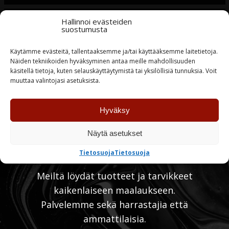
Erikoismaalit
Hallinnoi evästeiden
suostumusta
Maalit kaikkeen maalaamiseen
Käytämme evästeitä, tallentaaksemme ja/tai käyttääksemme laitetietoja.
Näiden tekniikoiden hyväksyminen antaa meille mahdollisuuden
Henkilökohtainen palvelu
käsitellä tietoja, kuten selauskäyttäytymistä tai yksilöllisiä tunnuksia. Voit
Ota meihin yhteyttä »
muuttaa valintojasi asetuksista.
Hyväksy
Näytä asetukset
Tietosuoja
Tietosuoja
Meiltä löydät tuotteet ja tarvikkeet
kaikenlaiseen maalaukseen.
Palvelemme sekä harrastajia että
ammattilaisia.