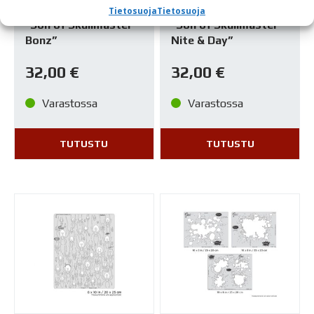
SAPLUUNA ARTOOL
SAPLUUNA ARTOOL
Tietosuoja
Tietosuoja
”Son of Skullmaster
”Son of Skullmaster
Bonz”
Nite & Day”
32,00
€
32,00
€
Varastossa
Varastossa
TUTUSTU
TUTUSTU