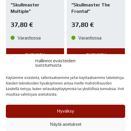
”Skullmaster
”Skullmaster The
Multiple”
Frontal”
37,80
€
37,80
€
Varastossa
Varastossa
TUTUSTU
TUTUSTU
Hallinnoi evästeiden
suostumusta
Käytämme evästeitä, tallentaaksemme ja/tai käyttääksemme laitetietoja.
Näiden tekniikoiden hyväksyminen antaa meille mahdollisuuden
käsitellä tietoja, kuten selauskäyttäytymistä tai yksilöllisiä tunnuksia. Voit
muuttaa valintojasi asetuksista.
Hyväksy
Näytä asetukset