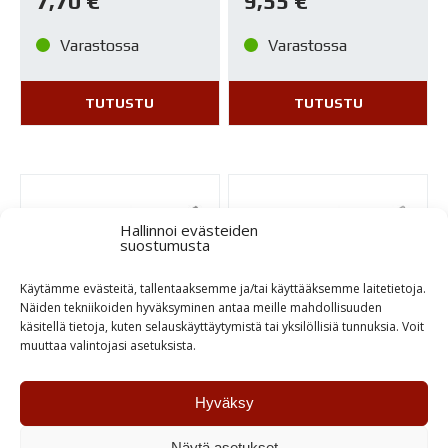
7,70
€
9,55
€
Varastossa
Varastossa
TUTUSTU
TUTUSTU
Hallinnoi evästeiden
suostumusta
Käytämme evästeitä, tallentaaksemme ja/tai käyttääksemme laitetietoja.
Näiden tekniikoiden hyväksyminen antaa meille mahdollisuuden
käsitellä tietoja, kuten selauskäyttäytymistä tai yksilöllisiä tunnuksia. Voit
muuttaa valintojasi asetuksista.
TAJIMA 301
TAJIMA 302
Hyväksy
6,95
€
6,95
€
Näytä asetukset