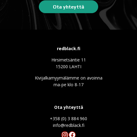
Ota yhteyttä
redblack.fi
Hirsimetsäntie 11
15200 LAHTI
Kivijalkamyymälämme on avoinna
ma-pe klo 8-17
Ota yhteyttä
+358 (0) 3 884 960
info@redblack.f
Instagram
Facebook