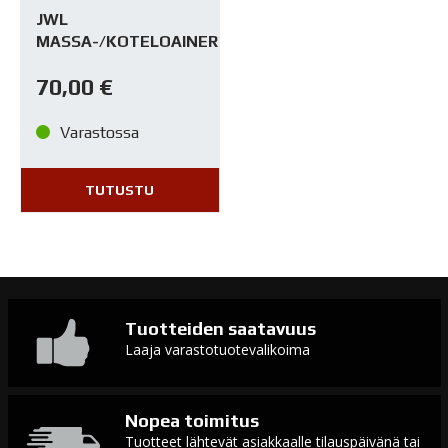
JWL
MASSA-/KOTELOAINERUISKU
70,00
€
Varastossa
TUTUSTU
Tuotteiden saatavuus
Laaja varastotuotevalikoima
Nopea toimitus
Tuotteet lähtevät asiakkaalle tilauspäivänä tai