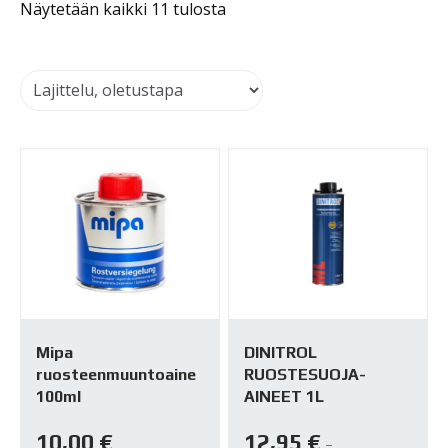
Näytetään kaikki 11 tulosta
Mipa
DINITROL
ruosteenmuuntoaine
RUOSTESUOJA-
100ml
AINEET 1L
10,00
€
12,95
€
–