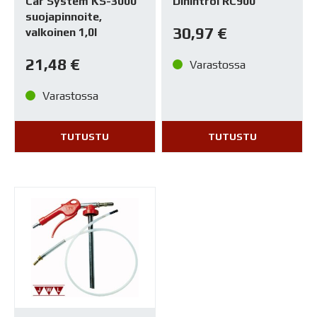
Car System KS-3000
Dinintrol RC900
suojapinnoite,
30,97
€
valkoinen 1,0l
21,48
€
Varastossa
Varastossa
TUTUSTU
TUTUSTU