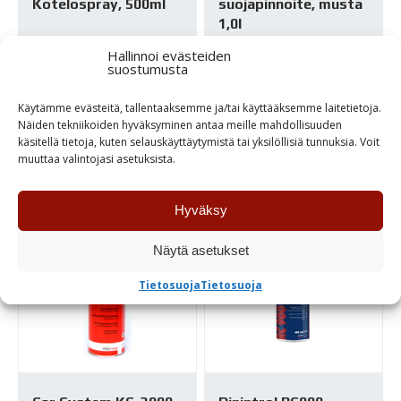
Kotelospray, 500ml
suojapinnoite, musta
1,0l
12,20
€
Hallinnoi evästeiden
21,75
€
suostumusta
Varastossa
Varastossa
Käytämme evästeitä, tallentaaksemme ja/tai käyttääksemme laitetietoja.
Näiden tekniikoiden hyväksyminen antaa meille mahdollisuuden
käsitellä tietoja, kuten selauskäyttäytymistä tai yksilöllisiä tunnuksia. Voit
TUTUSTU
TUTUSTU
muuttaa valintojasi asetuksista.
Hyväksy
Näytä asetukset
Tietosuoja
Tietosuoja