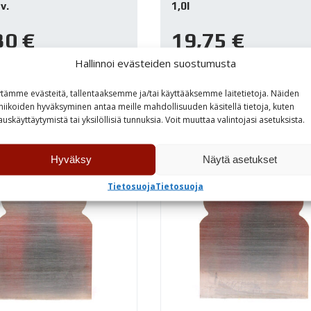
v.
1,0l
30
€
19,75
€
Hallinnoi evästeiden suostumusta
astossa
Varastossa
tämme evästeitä, tallentaaksemme ja/tai käyttääksemme laitetietoja. Näiden
niikoiden hyväksyminen antaa meille mahdollisuuden käsitellä tietoja, kuten
TUTUSTU
TUTUSTU
auskäyttäytymistä tai yksilöllisiä tunnuksia. Voit muuttaa valintojasi asetuksista.
Hyväksy
Näytä asetukset
Tietosuoja
Tietosuoja