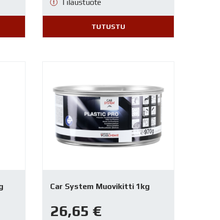
Tilaustuote
TUTUSTU
g
Car System Muovikitti 1kg
26,65
€