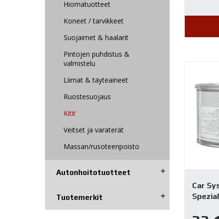
Hiomatuotteet
Koneet / tarvikkeet
Suojaimet & haalarit
Pintojen puhdistus &
valmistelu
Liimat & täyteaineet
Ruostesuojaus
Kitit
Veitset ja varaterät
Massan/rusoteenpoisto
Autonhoito­tuotteet
Car Sys
Spezial
Tuotemerkit