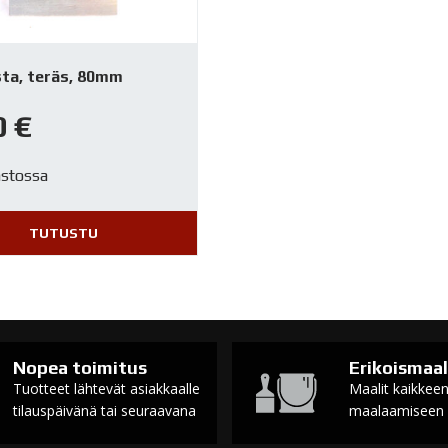
sta, teräs, 80mm
0
€
astossa
TUTUSTU
Nopea toimitus
Erikoismaal
Tuotteet lähtevät asiakkaalle
Maalit kaikkee
tilauspäivänä tai seuraavana
maalaamiseen