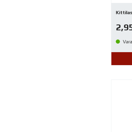
Kittila
2,9
Var