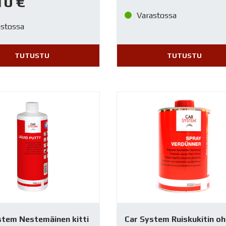
10
€
Varastossa
astossa
TUTUSTU
TUTUSTU
stem Nestemäinen kitti
Car System Ruiskukitin o