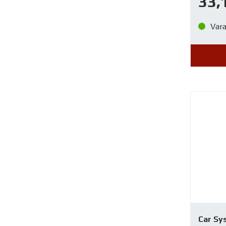
33,
Var
Car Sy