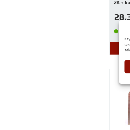
2K + ko
28,
Var
Käy
tek
sel