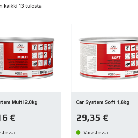
 kaikki 13 tulosta
stem Multi 2,0kg
Car System Soft 1,8kg
16
€
29,35
€
astossa
Varastossa