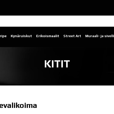
ripe
Kynäruiskut
Erikoismaalit
Street Art
Muraali- ja sivel
KITIT
evalikoima