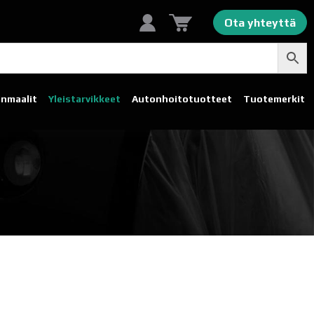
Ota yhteyttä
linmaalit
Yleistarvikkeet
Autonhoito­tuotteet
Tuotemerkit