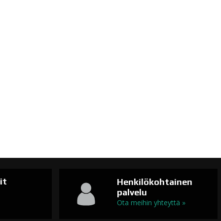
it
Henkilökohtainen
palvelu
n
Ota meihin yhteyttä »