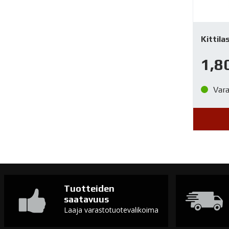
Kittila
1,8
Var
Tuotteiden
saatavuus
Laaja varastotuotevalikoima