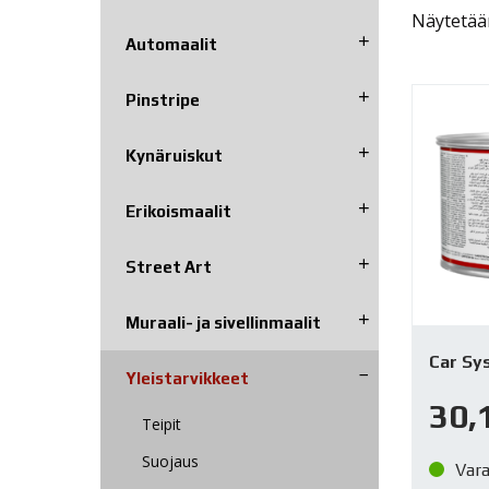
Näytetään
Automaalit
Pinstripe
Kynäruiskut
Erikoismaalit
Street Art
Muraali- ja sivellinmaalit
Car Sy
Yleistarvikkeet
30,
Teipit
Suojaus
Var