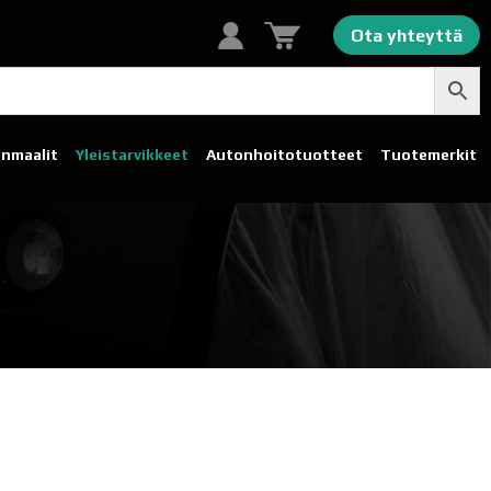
Ota yhteyttä
linmaalit
Yleistarvikkeet
Autonhoito­tuotteet
Tuotemerkit