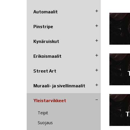
Automaalit
Pinstripe
Kynäruiskut
Erikoismaalit
Street Art
Muraali- ja sivellinmaalit
Yleistarvikkeet
T
Teipit
Suojaus