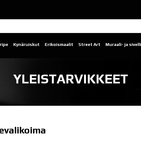
ripe
Kynäruiskut
Erikoismaalit
Street Art
Muraali- ja sivel
YLEISTARVIKKEET
evalikoima