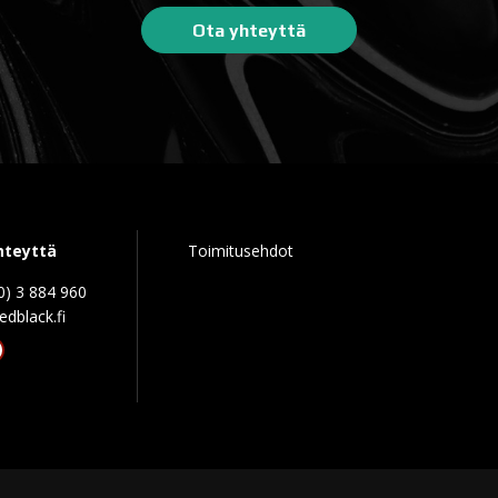
Ota yhteyttä
hteyttä
Toimitusehdot
0) 3 884 960
edblack.f
tagram
acebook