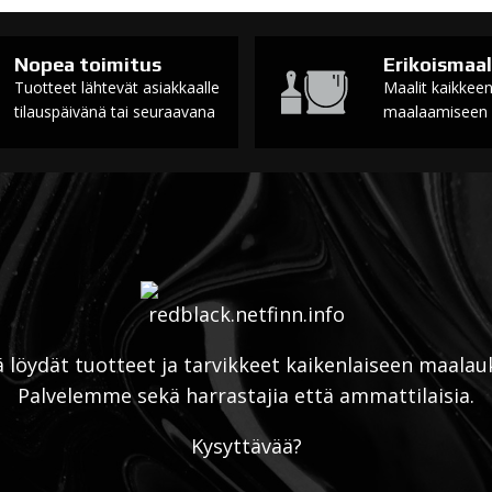
Nopea toimitus
Erikoismaal
Tuotteet lähtevät asiakkaalle
Maalit kaikkee
tilauspäivänä tai seuraavana
maalaamiseen
ä löydät tuotteet ja tarvikkeet kaikenlaiseen maalau
Palvelemme sekä harrastajia että ammattilaisia.
Kysyttävää?