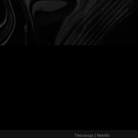
Tietosuoja
|
Netello