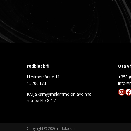
redblack.fi
Ota y
Hirsimetsäntie 11
+358 (
15200 LAHTI
info@r
Ins
F
Kivijalkamyymälämme on avoinna
ma-pe klo 8-17
Copyright © 2026 redblack.fi