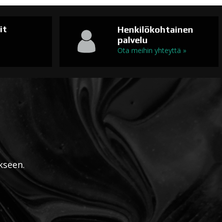
it
Henkilökohtainen
palvelu
n
Ota meihin yhteyttä »
kseen.