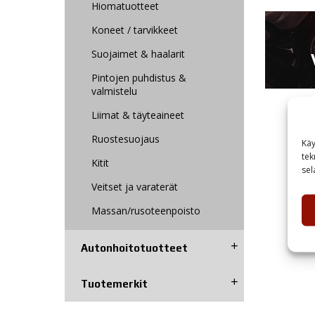
Hiomatuotteet
Koneet / tarvikkeet
Suojaimet & haalarit
Pintojen puhdistus &
valmistelu
Liimat & täyteaineet
Ruostesuojaus
Käy
tek
Kitit
sel
Veitset ja varaterät
Massan/rusoteenpoisto
Autonhoito­tuotteet
Tuotemerkit