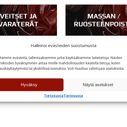
VEITSET JA
MASSAN /
VARATERÄT
RUOSTEENPOIS
Hallinnoi evästeiden suostumusta
tämme evästeitä, tallentaaksemme ja/tai käyttääksemme laitetietoja. Näiden
niikoiden hyväksyminen antaa meille mahdollisuuden käsitellä tietoja, kuten
auskäyttäytymistä tai yksilöllisiä tunnuksia. Voit muuttaa valintojasi asetuksista.
Hyväksy
Näytä asetukset
Tietosuoja
Tietosuoja