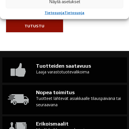
Näytä asetukset
Varastossa
Tietosuoja
Tietosuoja
TUTUSTU
Tuotteiden saatavuus
Laaja varastotuotevalikoima
Nopea toimitus
Tuotteet lähtevät asiakkaalle tilauspäivänä tai
seuraavana
Erikoismaalit