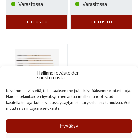
Varastossa
Varastossa
TUTUSTU
TUTUSTU
Hallinnoi evästeiden
suostumusta
Käytämme evästeitä, tallentaaksemme ja/tai käyttääksemme laitetietoja.
Näiden tekniikoiden hyväksyminen antaa meille mahdollisuuden
käsitellä tietoja, kuten selauskäyttäytymistä tai yksilöllisiä tunnuksia. Voit
Sivellin Kafka
muuttaa valintojasi asetuksista.
Signwriter Kwill
18,00
€
Hyväksy
–
39,00
€