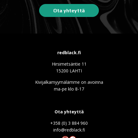
Ota yhteyttä
redblack.fi
Hirsimetsäntie 11
15200 LAHTI
Kivijalkamyymälämme on avoinna
ma-pe klo 8-17
Ota yhteyttä
+358 (0) 3 884 960
info@redblack.f