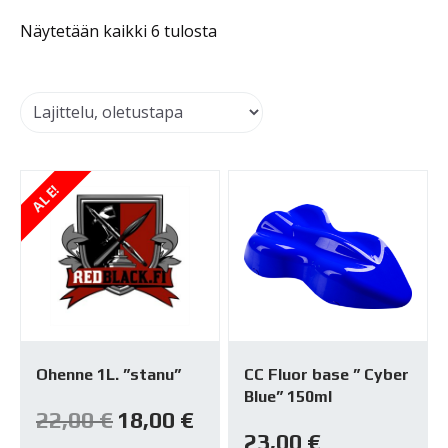
Näytetään kaikki 6 tulosta
ALE!
Ohenne 1L. ”stanu”
CC Fluor base ” Cyber
Blue” 150ml
Alkuperäinen
Nykyinen
22,00
€
18,00
€
hinta
hinta
23,00
€
oli:
on: