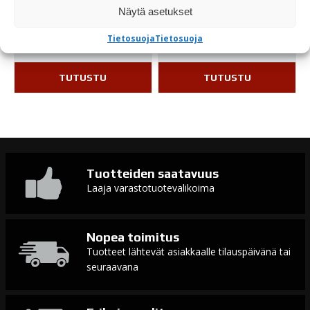
23,00
€
23,00
€
Näytä asetukset
Loppu varastosta
Varastossa
Tietosuoja
Tietosuoja
TUTUSTU
TUTUSTU
Tuotteiden saatavuus
Laaja varastotuotevalikoima
Nopea toimitus
Tuotteet lähtevät asiakkaalle tilauspäivänä tai
seuraavana