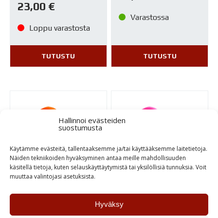
23,00
€
Varastossa
Loppu varastosta
TUTUSTU
TUTUSTU
Hallinnoi evästeiden
suostumusta
Käytämme evästeitä, tallentaaksemme ja/tai käyttääksemme laitetietoja.
Näiden tekniikoiden hyväksyminen antaa meille mahdollisuuden
käsitellä tietoja, kuten selauskäyttäytymistä tai yksilöllisiä tunnuksia. Voit
muuttaa valintojasi asetuksista.
CC Fluor base ” Race
CC Fluor base ” Snob
Orange” 150ml
Pink” 150ml
Hyväksy