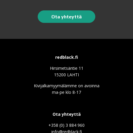
Ota yhteyttä
redblack.fi
Hirsimetsäntie 11
15200 LAHTI
Kivijalkamyymälämme on avoinna
ma-pe klo 8-17
Ota yhteyttä
+358 (0) 3 884 960
info@redblack.f