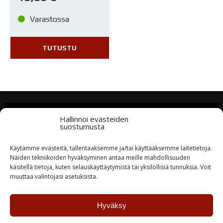
Varastossa
TUTUSTU
Tuotteiden saatavuus
Hallinnoi evästeiden
suostumusta
Laaja varastotuotevalikoima
Käytämme evästeitä, tallentaaksemme ja/tai käyttääksemme laitetietoja.
Näiden tekniikoiden hyväksyminen antaa meille mahdollisuuden
Nopea toimitus
käsitellä tietoja, kuten selauskäyttäytymistä tai yksilöllisiä tunnuksia. Voit
Tuotteet lähtevät asiakkaalle tilauspäivänä tai
muuttaa valintojasi asetuksista.
seuraavana
Hyväksy
Erikoismaalit