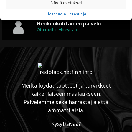
Maalit kaikkeen maalaamiseen
Näytä asetukset
Tietosuoja
Tietosuoja
Henkilökohtainen palvelu
Ota meihin yhteyttä »
Meiltä löydät tuotteet ja tarvikkeet
kaikenlaiseen maalaukseen.
Palvelemme sekä harrastajia että
ammattilaisia.
Kysyttävää?