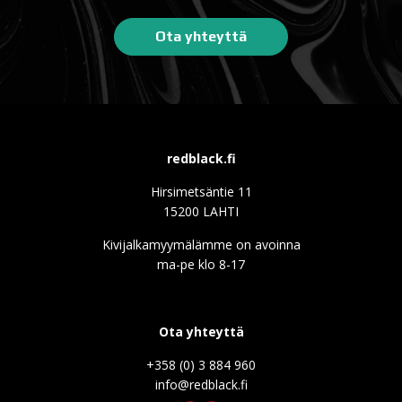
Ota yhteyttä
redblack.fi
Hirsimetsäntie 11
15200 LAHTI
Kivijalkamyymälämme on avoinna
ma-pe klo 8-17
Ota yhteyttä
+358 (0) 3 884 960
info@redblack.f