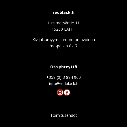
redblack.fi
Hirsimetsäntie 11
15200 LAHTI
Kivijalkamyymälämme on avoinna
ma-pe klo 8-17
Ota yhteyttä
+358 (0) 3 884 960
info@redblack.f
Instagram
Facebook
Toimitusehdot