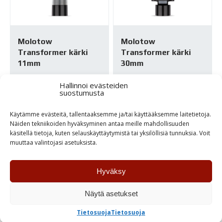
Molotow
Molotow
Transformer kärki
Transformer kärki
11mm
30mm
3,20
€
4,35
€
Hallinnoi evästeiden
suostumusta
Loppu varastosta
Varastossa
Käytämme evästeitä, tallentaaksemme ja/tai käyttääksemme laitetietoja.
Näiden tekniikoiden hyväksyminen antaa meille mahdollisuuden
käsitellä tietoja, kuten selauskäyttäytymistä tai yksilöllisiä tunnuksia. Voit
TUTUSTU
TUTUSTU
muuttaa valintojasi asetuksista.
Hyväksy
Näytä asetukset
Tietosuoja
Tietosuoja