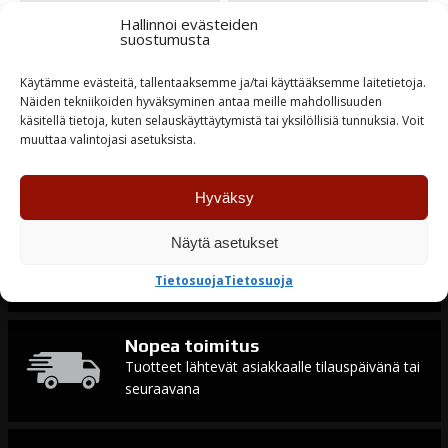
Alkuperäinen
Nykyinen
Alkuperäinen
Nykyinen
8,50
€
6,00
€
8,50
€
6,00
€
hinta
hinta
hinta
hinta
Hallinnoi evästeiden
oli:
on:
oli:
on:
suostumusta
8,50 €.
6,00 €.
8,50 €.
6,00 €.
Loppu varastosta
Varastossa
Käytämme evästeitä, tallentaaksemme ja/tai käyttääksemme laitetietoja.
Näiden tekniikoiden hyväksyminen antaa meille mahdollisuuden
TUTUSTU
TUTUSTU
käsitellä tietoja, kuten selauskäyttäytymistä tai yksilöllisiä tunnuksia. Voit
muuttaa valintojasi asetuksista.
Hyväksy
Näytä asetukset
Tuotteiden saatavuus
Laaja varastotuotevalikoima
Tietosuoja
Tietosuoja
Nopea toimitus
Tuotteet lähtevät asiakkaalle tilauspäivänä tai
seuraavana