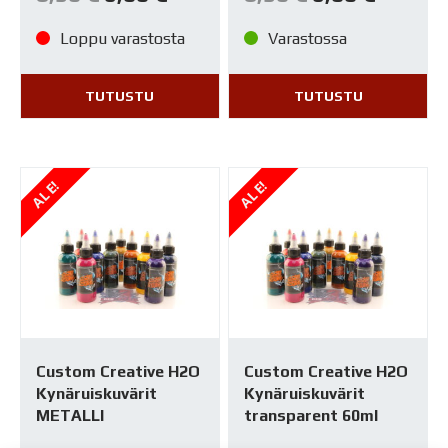
hinta
hinta
hinta
hinta
oli:
on:
oli:
on:
8,50 €.
6,00 €.
8,50 €.
6,00 €.
Loppu varastosta
Varastossa
TUTUSTU
TUTUSTU
ALE!
ALE!
Custom Creative H2O
Custom Creative H2O
Kynäruiskuvärit
Kynäruiskuvärit
METALLI
transparent 60ml