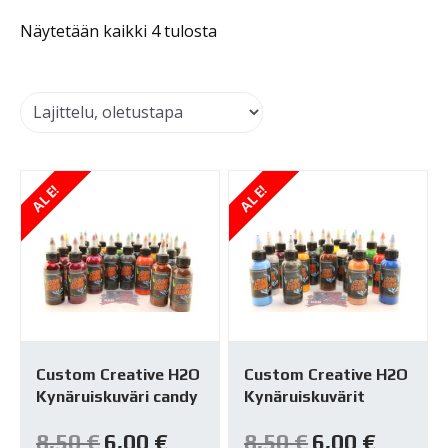
Näytetään kaikki 4 tulosta
ALE!
ALE!
Custom Creative H2O
Custom Creative H2O
Kynäruiskuväri candy
Kynäruiskuvärit
Alkuperäinen
Nykyinen
Alkuperäinen
Nykyinen
8,50
€
6,00
€
8,50
€
6,00
€