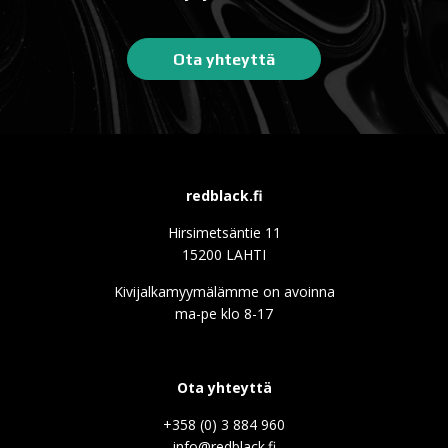
Ota yhteyttä
redblack.fi
Hirsimetsäntie 11
15200 LAHTI
Kivijalkamyymälämme on avoinna
ma-pe klo 8-17
Ota yhteyttä
+358 (0) 3 884 960
info@redblack.f