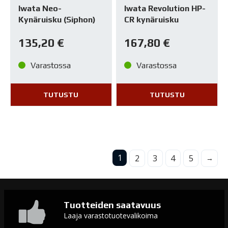
Iwata Neo-
Iwata Revolution HP-
Kynäruisku (Siphon)
CR kynäruisku
135,20
€
167,80
€
Varastossa
Varastossa
TUTUSTU
TUTUSTU
1
2
3
4
5
→
Tuotteiden saatavuus
Laaja varastotuotevalikoima