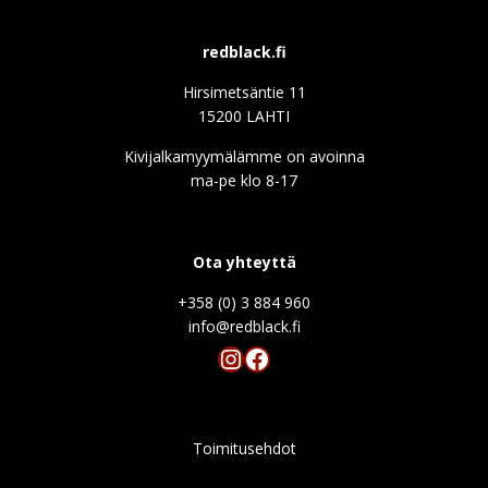
redblack.fi
Hirsimetsäntie 11
15200 LAHTI
Kivijalkamyymälämme on avoinna
ma-pe klo 8-17
Ota yhteyttä
+358 (0) 3 884 960
info@redblack.f
Instagram
Facebook
Toimitusehdot