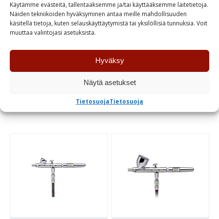
Käytämme evästeitä, tallentaaksemme ja/tai käyttääksemme laitetietoja.
Näiden tekniikoiden hyväksyminen antaa meille mahdollisuuden
Badger Renegade
Badger Renegade
käsitellä tietoja, kuten selauskäyttäytymistä tai yksilöllisiä tunnuksia. Voit
Krome
R1V Velocity
muuttaa valintojasi asetuksista.
224,00
€
210,00
€
Hyväksy
Loppu varastosta
Varastossa
Näytä asetukset
TUTUSTU
TUTUSTU
Tietosuoja
Tietosuoja