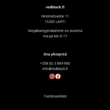
redblack.fi
Hirsimetsäntie 11
15200 LAHTI
Kivijalkamyymälämme on avoinna
ma-pe klo 8-17
Ota yhteyttä
+358 (0) 3 884 960
info@redblack.f
Instagram
Facebook
Toimitusehdot