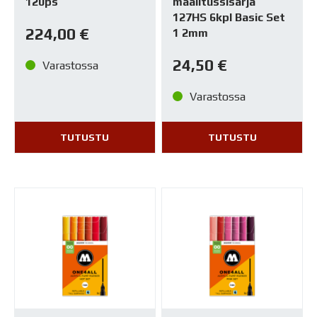
120ps
maalitussisarja
127HS 6kpl Basic Set
224,00
€
1 2mm
24,50
€
Varastossa
Varastossa
TUTUSTU
TUTUSTU