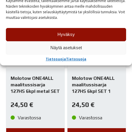
Käytämme evästeitä, tallentaaksemme ja/tai käyttääksemme laitetietoja.
Näiden tekniikoiden hyväksyminen antaa meille mahdollisuuden
käsitellä tietoja, kuten selauskäyttäytymistä tai yksilöllisiä tunnuksia. Voit
muuttaa valintojasi asetuksista.
Hyväksy
Näytä asetukset
Tietosuoja
Tietosuoja
Molotow ONE4ALL
Molotow ONE4ALL
maalitussisarja
maalitussisarja
127HS 6kpl metal SET
127HS 6kpl SET 1
24,50
€
24,50
€
Varastossa
Varastossa