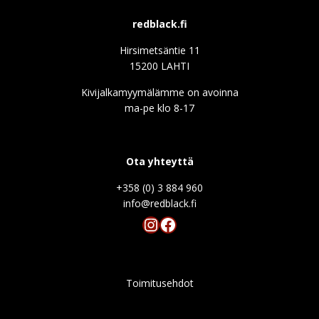
redblack.fi
Hirsimetsäntie 11
15200 LAHTI
Kivijalkamyymälämme on avoinna
ma-pe klo 8-17
Ota yhteyttä
+358 (0) 3 884 960
info@redblack.f
Instagram
Facebook
Toimitusehdot