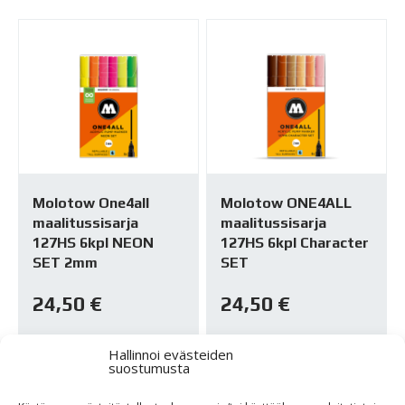
Molotow One4all
Molotow ONE4ALL
maalitussisarja
maalitussisarja
127HS 6kpl NEON
127HS 6kpl Character
SET 2mm
SET
24,50
€
24,50
€
Varastossa
Varastossa
Hallinnoi evästeiden
suostumusta
TUTUSTU
TUTUSTU