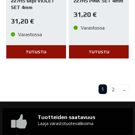
227HS 6kpl VIOLET
227HS PINK SET 4mm
SET 4mm
31,20
€
31,20
€
Varastossa
Varastossa
TUTUSTU
TUTUSTU
1
2
→
Tuotteiden saatavuus
Laaja varastotuotevalikoima