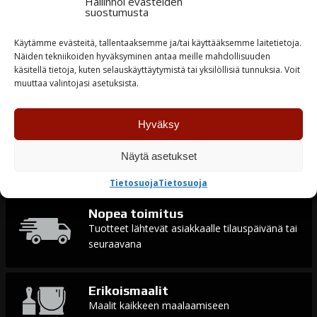
Hallinnoi evästeiden
Varastossa
suostumusta
Käytämme evästeitä, tallentaaksemme ja/tai käyttääksemme laitetietoja.
TUTUSTU
Näiden tekniikoiden hyväksyminen antaa meille mahdollisuuden
käsitellä tietoja, kuten selauskäyttäytymistä tai yksilöllisiä tunnuksia. Voit
muuttaa valintojasi asetuksista.
Hyväksy
Tuotteiden saatavuus
Näytä asetukset
Laaja varastotuotevalikoima
Tietosuoja
Tietosuoja
Nopea toimitus
Tuotteet lähtevät asiakkaalle tilauspäivänä tai
seuraavana
Erikoismaalit
Maalit kaikkeen maalaamiseen