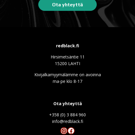
Ota yhteyttä
redblack.fi
Hirsimetsäntie 11
15200 LAHTI
Kivijalkamyymälämme on avoinna
ma-pe klo 8-17
Ota yhteyttä
+358 (0) 3 884 960
info@redblack.f
Instagram
Facebook