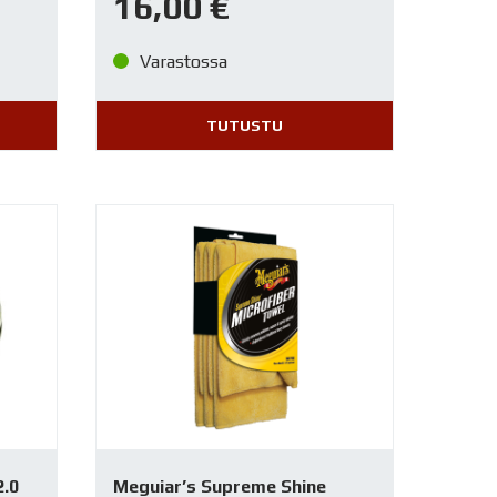
16,00
€
Varastossa
TUTUSTU
2.0
Meguiar’s Supreme Shine