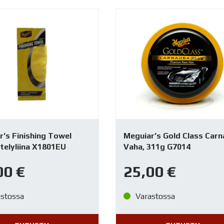
r’s Finishing Towel
Meguiar’s Gold Class Car
telyliina X1801EU
Vaha, 311g G7014
00
€
25,00
€
astossa
Varastossa