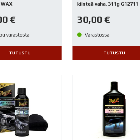
 WAX
kiinteä vaha, 311g G12711
00
€
30,00
€
pu varastosta
Varastossa
TUTUSTU
TUTUSTU