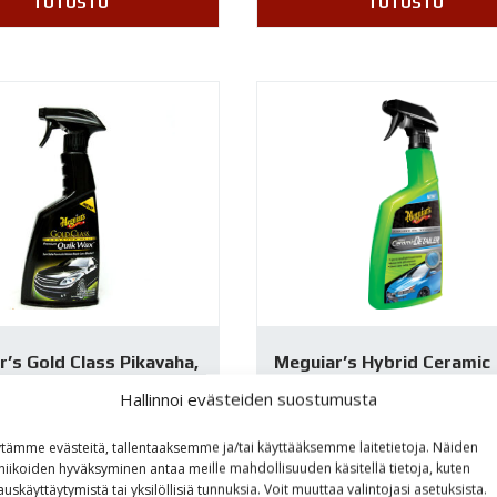
TUTUSTU
TUTUSTU
’s Gold Class Pikavaha,
Meguiar’s Hybrid Ceramic
G7716
Detailer G200526
Hallinnoi evästeiden suostumusta
00
€
22,00
€
tämme evästeitä, tallentaaksemme ja/tai käyttääksemme laitetietoja. Näiden
niikoiden hyväksyminen antaa meille mahdollisuuden käsitellä tietoja, kuten
auskäyttäytymistä tai yksilöllisiä tunnuksia. Voit muuttaa valintojasi asetuksista.