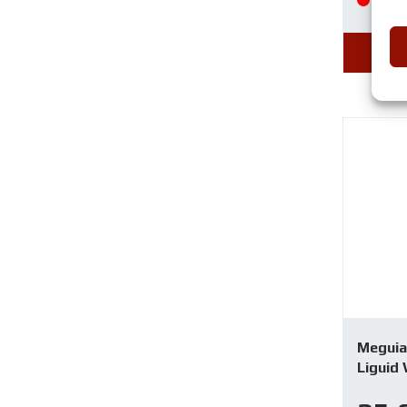
Lop
Meguia
Liguid