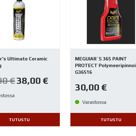
r’s Ultimate Ceramic
MEGUIAR´S 365 PAINT
g
PROTECT Polymeeripinnoi
G36516
Alkuperäinen
Nykyinen
90
€
38,00
€
hinta
hinta
30,00
€
oli:
on:
45,90 €.
38,00 €.
astossa
Varastossa
TUTUSTU
TUTUSTU