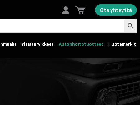
Ota yhteyttä
linmaalit
Yleistarvikkeet
Autonhoito­tuotteet
Tuotemerkit