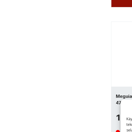
Meguiar
473ml 
15,
Käy
tek
sel