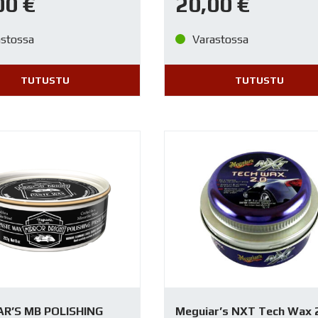
00
€
20,00
€
astossa
Varastossa
TUTUSTU
TUTUSTU
R’S MB POLISHING
Meguiar’s NXT Tech Wax 