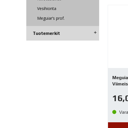
Vesihionta
Meguiar’s prof.
Tuotemerkit
Meguia
Viimeis
16,
Var