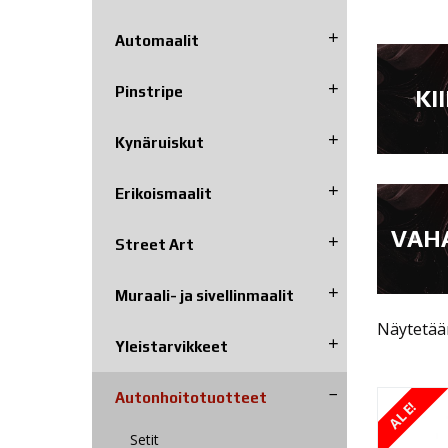
Automaalit
Pinstripe
KI
Kynäruiskut
Erikoismaalit
VAH
Street Art
Muraali- ja sivellinmaalit
Näytetään
Yleistarvikkeet
Autonhoito­tuotteet
ALE!
Setit