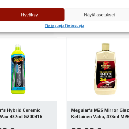
pu varastosta
Varastossa
Hyväksy
Näytä asetukset
TUTUSTU
TUTUSTU
Tietosuoja
Tietosuoja
r’s Hybrid Ceremic
Meguiar’s M26 Mirror Gla
 Wax 437ml G200416
Keltainen Vaha, 473ml M2