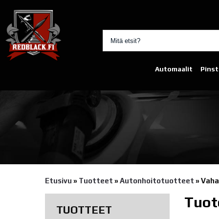
Automaalit
Pinst
Etusivu
»
Tuotteet
»
Autonhoito­tuotteet
»
Vaha
Tuot
TUOTTEET