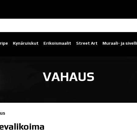
ripe
Kynäruiskut
Erikoismaalit
Street Art
Muraali- ja sivel
VAHAUS
us
evalikoima