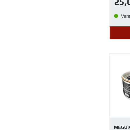
25,
Var
MEGUIA