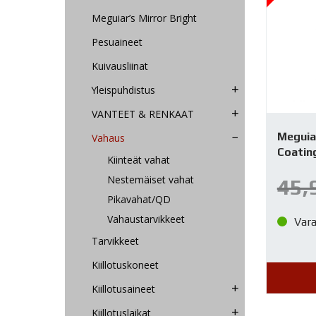
Meguiar’s Mirror Bright
Pesuaineet
Kuivausliinat
Yleispuhdistus
VANTEET & RENKAAT
Meguia
Vahaus
Coatin
Kiinteät vahat
Nestemäiset vahat
45,
Pikavahat/QD
Vahaustarvikkeet
Var
Tarvikkeet
Kiillotuskoneet
Kiillotusaineet
Kiillotuslaikat