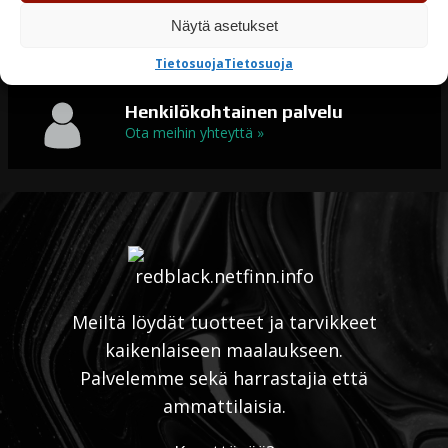
Erikoismaalit
Näytä asetukset
Maalit kaikkeen maalaamiseen
Tietosuoja
Tietosuoja
Henkilökohtainen palvelu
Ota meihin yhteyttä »
Meiltä löydät tuotteet ja tarvikkeet
kaikenlaiseen maalaukseen.
Palvelemme sekä harrastajia että
ammattilaisia.