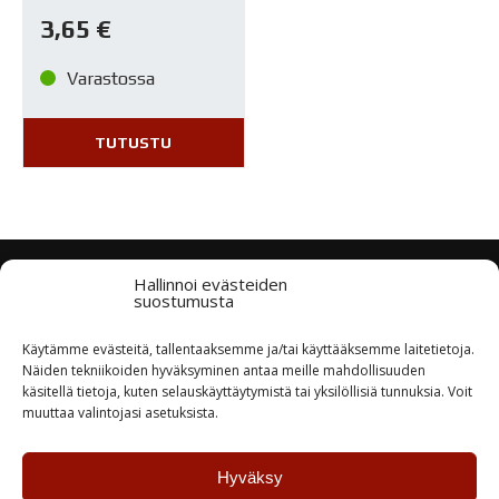
3,65
€
Varastossa
TUTUSTU
Hallinnoi evästeiden
Tuotteiden saatavuus
suostumusta
Laaja varastotuotevalikoima
Käytämme evästeitä, tallentaaksemme ja/tai käyttääksemme laitetietoja.
Näiden tekniikoiden hyväksyminen antaa meille mahdollisuuden
käsitellä tietoja, kuten selauskäyttäytymistä tai yksilöllisiä tunnuksia. Voit
Nopea toimitus
muuttaa valintojasi asetuksista.
Tuotteet lähtevät asiakkaalle tilauspäivänä tai
seuraavana
Hyväksy