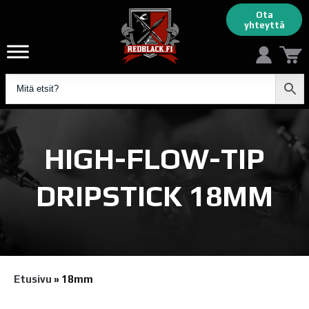
Ota
yhteyttä
HIGH-FLOW-TIP
DRIPSTICK 18MM
Etusivu
»
18mm