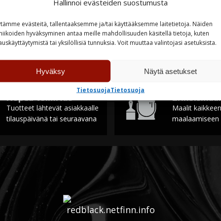
Hallinnoi evästeiden suostumusta
astossa
tämme evästeitä, tallentaaksemme ja/tai käyttääksemme laitetietoja. Näiden
TUTUSTU
niikoiden hyväksyminen antaa meille mahdollisuuden käsitellä tietoja, kuten
auskäyttäytymistä tai yksilöllisiä tunnuksia. Voit muuttaa valintojasi asetuksista.
Hyväksy
Näytä asetukset
Tietosuoja
Tietosuoja
Nopea toimitus
Erikoismaal
Tuotteet lähtevät asiakkaalle
Maalit kaikkee
tilauspäivänä tai seuraavana
maalaamiseen