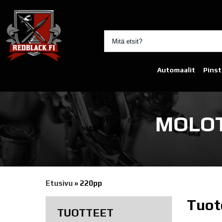
Automaalit
Pinst
MOLOT
Etusivu
»
220pp
Tuot
TUOTTEET