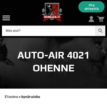
Ota
yhteyttä
AUTO-AIR 4021
OHENNE
Etusivu
»
kynäruisku