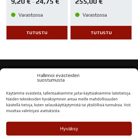
9,20
€
24,75
€
255,00
€
–
Varastossa
Varastossa
TUTUSTU
TUTUSTU
Hallinnoi evästeiden
Tuotteiden saatavuus
suostumusta
Laaja varastotuotevalikoima
Käytämme evästeitä, tallentaaksemme ja/tai käyttääksemme laitetietoja.
Näiden tekniikoiden hyväksyminen antaa meille mahdollisuuden
Nopea toimitus
käsitellä tietoja, kuten selauskäyttäytymistä tai yksilöllisiä tunnuksia. Voit
Tuotteet lähtevät asiakkaalle tilauspäivänä tai
muuttaa valintojasi asetuksista.
seuraavana
Hyväksy
Erikoismaalit