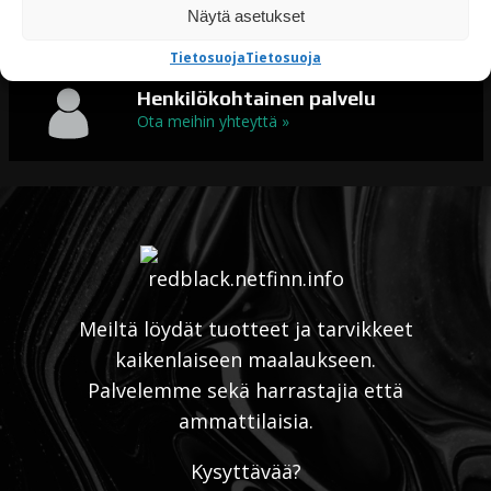
Näytä asetukset
Maalit kaikkeen maalaamiseen
Tietosuoja
Tietosuoja
Henkilökohtainen palvelu
Ota meihin yhteyttä »
Meiltä löydät tuotteet ja tarvikkeet
kaikenlaiseen maalaukseen.
Palvelemme sekä harrastajia että
ammattilaisia.
Kysyttävää?