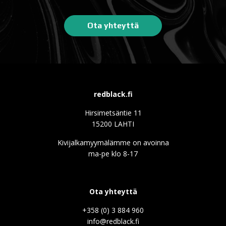
Ota yhteyttä
redblack.fi
Hirsimetsäntie 11
15200 LAHTI
Kivijalkamyymälämme on avoinna
ma-pe klo 8-17
Ota yhteyttä
+358 (0) 3 884 960
info@redblack.f