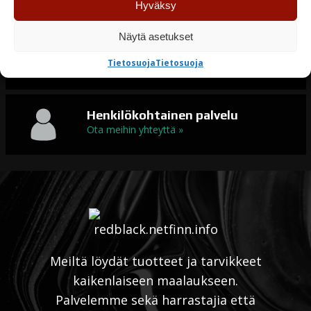
seuraavana
Hyväksy
Näytä asetukset
Erikoismaalit
Tietosuoja
Tietosuoja
Maalit kaikkeen maalaamiseen
Henkilökohtainen palvelu
Ota meihin yhteyttä »
Meiltä löydät tuotteet ja tarvikkeet
kaikenlaiseen maalaukseen.
Palvelemme sekä harrastajia että