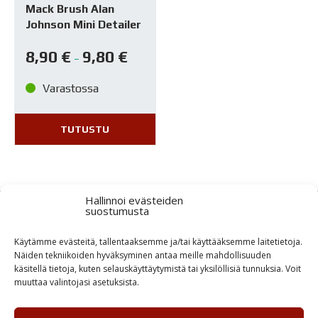
Mack Brush Alan
Johnson Mini Detailer
8,90
€
9,80
€
–
Varastossa
TUTUSTU
Hallinnoi evästeiden
suostumusta
Tuotteiden saatavuus
Käytämme evästeitä, tallentaaksemme ja/tai käyttääksemme laitetietoja.
Laaja varastotuotevalikoima
Näiden tekniikoiden hyväksyminen antaa meille mahdollisuuden
käsitellä tietoja, kuten selauskäyttäytymistä tai yksilöllisiä tunnuksia. Voit
muuttaa valintojasi asetuksista.
Nopea toimitus
Tuotteet lähtevät asiakkaalle tilauspäivänä tai