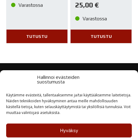
25,00
€
Varastossa
Varastossa
TUTUSTU
TUTUSTU
Hallinnoi evästeiden
Tuotteiden saatavuus
suostumusta
Laaja varastotuotevalikoima
Käytämme evästeitä, tallentaaksemme ja/tai käyttääksemme laitetietoja.
Näiden tekniikoiden hyväksyminen antaa meille mahdollisuuden
käsitellä tietoja, kuten selauskäyttäytymistä tai yksilöllisiä tunnuksia. Voit
Nopea toimitus
muuttaa valintojasi asetuksista.
Tuotteet lähtevät asiakkaalle tilauspäivänä tai
seuraavana
Hyväksy