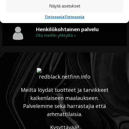
Erikoismaalit
Näytä asetukset
Maalit kaikkeen maalaamiseen
Tietosuoja
Tietosuoja
Henkilökohtainen palvelu
Ota meihin yhteyttä »
Meiltä löydät tuotteet ja tarvikkeet
kaikenlaiseen maalaukseen.
Palvelemme sekä harrastajia että
ammattilaisia.
Kysyttävää?