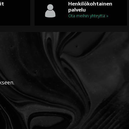
it
Henkilökohtainen
palvelu
n
Ota meihin yhteyttä »
kseen.