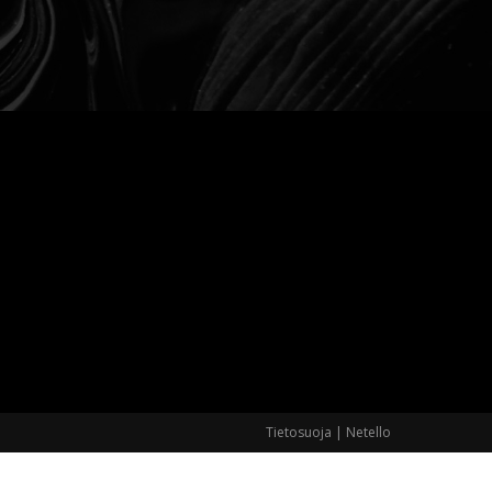
Tietosuoja
|
Netello