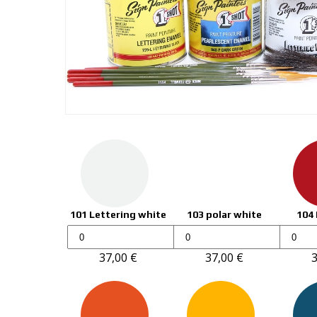
101 Lettering white
103 polar white
104 
1Shot
1Shot
1Shot
Lettering
Lettering
Letter
37,00
€
37,00
€
enamel
enamel
ename
236ml
236ml
236ml
määrä
määrä
määrä