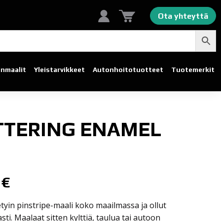
Ota yhteyttä
linmaalit
Yleistarvikkeet
Autonhoito­tuotteet
Tuotemerkit
TTERING ENAMEL
0
€
tyin pinstripe-maali koko maailmassa ja ollut
sti. Maalaat sitten kylttiä, taulua tai autoon