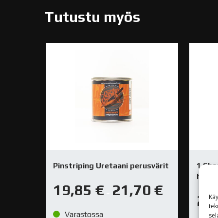
Tutustu myös
Pinstriping Uretaani perusvärit
1 Sho
hoito
19,85
€
21,70
€
–
28
Käy
tek
Varastossa
sel