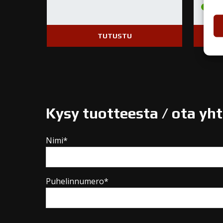
Va
TUTUSTU
Kysy tuotteesta / ota yh
Nimi*
Puhelinnumero*