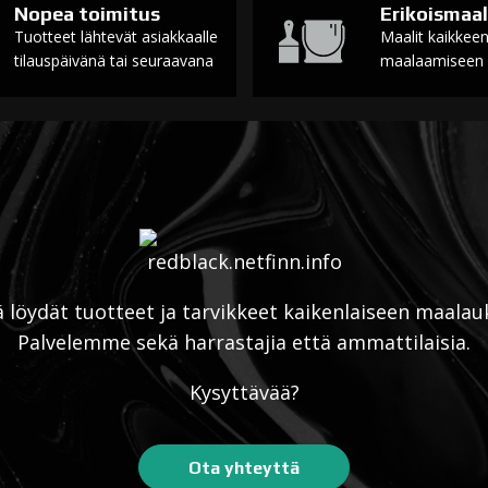
Nopea toimitus
Erikoismaal
Tuotteet lähtevät asiakkaalle
Maalit kaikkee
tilauspäivänä tai seuraavana
maalaamiseen
ä löydät tuotteet ja tarvikkeet kaikenlaiseen maalau
Palvelemme sekä harrastajia että ammattilaisia.
Kysyttävää?
Ota yhteyttä