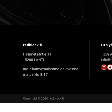
redblack.fi
Ota y
Hirsimetsäntie 11
+358 (
15200 LAHTI
info@r
Ins
F
Kivijalkamyymälämme on avoinna
ma-pe klo 8-17
Copyright © 2026 redblack.fi