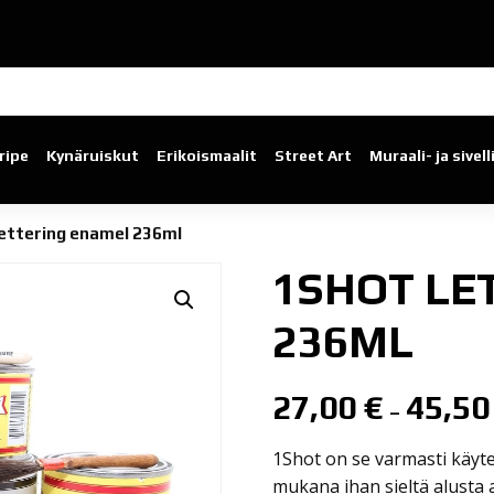
ripe
Kynäruiskut
Erikoismaalit
Street Art
Muraali- ja sivel
ettering enamel 236ml
1SHOT LE
236ML
27,00
€
45,5
–
1Shot on se varmasti käyte
mukana ihan sieltä alusta a