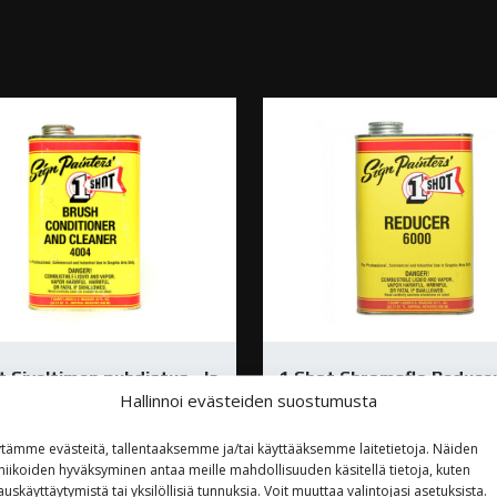
t Siveltimen puhdistus- Ja
1 Shot Chromaflo Reduce
Hallinnoi evästeiden suostumusta
neste 946ml
Ohenne 946ml
,00
€
48,80
€
tämme evästeitä, tallentaaksemme ja/tai käyttääksemme laitetietoja. Näiden
niikoiden hyväksyminen antaa meille mahdollisuuden käsitellä tietoja, kuten
auskäyttäytymistä tai yksilöllisiä tunnuksia. Voit muuttaa valintojasi asetuksista.