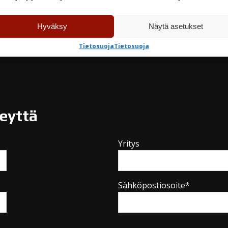
rastossa
Varastossa
Hyväksy
Näytä asetukset
TUTUSTU
TUTUSTU
Tietosuoja
Tietosuoja
teyttä
Yritys
Sähköpostiosoite*