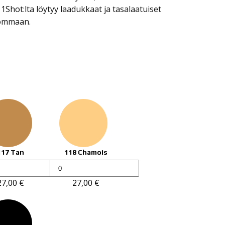
n 1Shot:lta löytyy laadukkaat ja tasalaatuiset
hommaan.
117 Tan
118 Chamois
1Shot
ing
Lettering
27,00
€
27,00
€
l
enamel
236ml
määrä