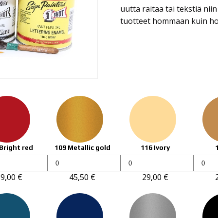
uutta raitaa tai tekstiä nii
tuotteet hommaan kuin 
Bright red
109 Metallic gold
116 Ivory
1Shot
1Shot
1Shot
ing
Lettering
Lettering
Letter
39,00
€
45,50
€
29,00
€
l
enamel
enamel
ename
236ml
236ml
236ml
määrä
määrä
määrä