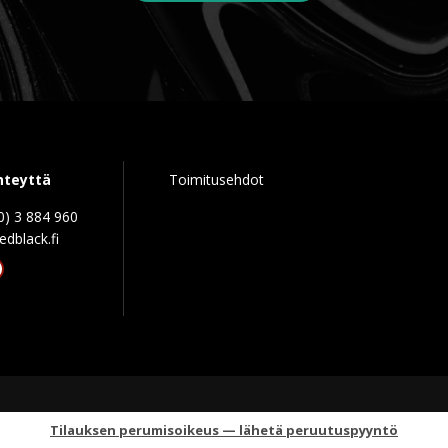
hteyttä
Toimitusehdot
0) 3 884 960
edblack.f
tagram
acebook
Tilauksen perumisoikeus — lähetä peruutuspyyntö