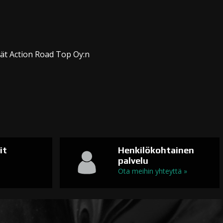
dät Action Road Top Oy:n
it
Henkilökohtainen
palvelu
n
Ota meihin yhteyttä »