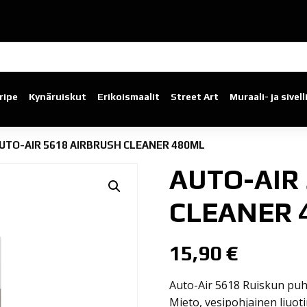
ripe
Kynäruiskut
Erikoismaalit
Street Art
Muraali- ja sivel
UTO-AIR 5618 AIRBRUSH CLEANER 480ML
AUTO-AIR
CLEANER 
15,90
€
Auto-Air 5618 Ruiskun puh
Mieto, vesipohjainen liuo