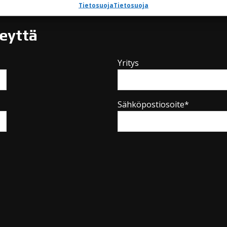
Tietosuoja
Tietosuoja
teyttä
Yritys
Sähköpostiosoite*