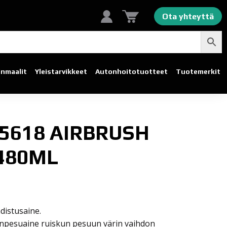
Ota yhteyttä
linmaalit
Yleistarvikkeet
Autonhoito­tuotteet
Tuotemerkit
 5618 AIRBRUSH
480ML
distusaine.
tinpesuaine ruiskun pesuun värin vaihdon