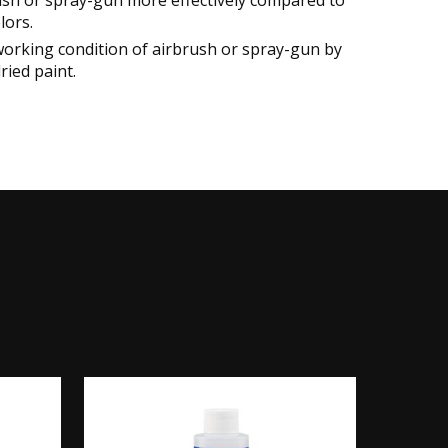
ush or spray-gun more effectively compared to
lors.
orking condition of airbrush or spray-gun by
ried paint.