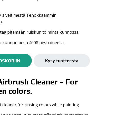
 / siveltimestä Tehokkaammin
a.
uttaa pitämään ruiskun toiminta kunnossa.
a kunnon pesu 4008 pesuaineella.
OSKORIIN
Kysy tuotteesta
Airbrush Cleaner – For
n colors.
 cleaner for rinsing colors while painting.