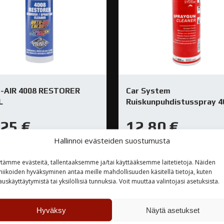
-AIR 4008 RESTORER
Car System
L
Ruiskunpuhdistusspray 4
,25
€
12,80
€
Hallinnoi evästeiden suostumusta
rastossa
Varastossa
tämme evästeitä, tallentaaksemme ja/tai käyttääksemme laitetietoja. Näiden
niikoiden hyväksyminen antaa meille mahdollisuuden käsitellä tietoja, kuten
TUTUSTU
TUTUSTU
auskäyttäytymistä tai yksilöllisiä tunnuksia. Voit muuttaa valintojasi asetuksista.
Hyväksy
Näytä asetukset