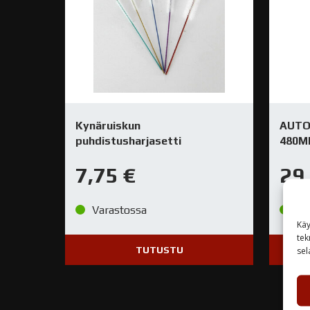
Kynäruiskun
AUTO
puhdistusharjasetti
480M
7,75
€
29
Varastossa
Va
Käy
tek
TUTUSTU
sel