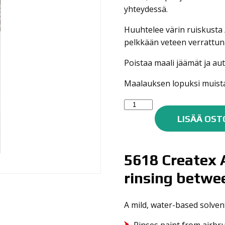
yhteydessä.
Huuhtelee värin ruiskusta
pelkkään veteen verrattun
Poistaa maali jäämät ja a
Maalauksen lopuksi muist
AUTO-
AIR
LISÄÄ OST
5618
AIRBRUSH
CLEANER
5618 Createx 
480ML
rinsing betwee
määrä
A mild, water-based solvent