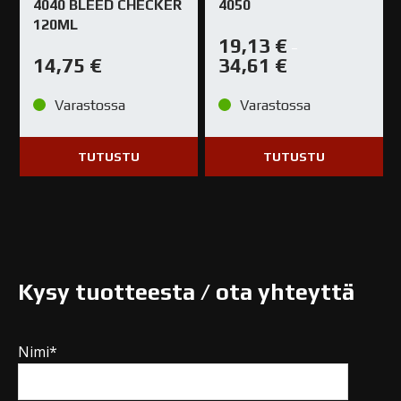
4040 BLEED CHECKER
4050
120ML
19,13
€
–
14,75
€
34,61
€
Varastossa
Varastossa
TUTUSTU
TUTUSTU
Kysy tuotteesta / ota yhteyttä
Nimi*