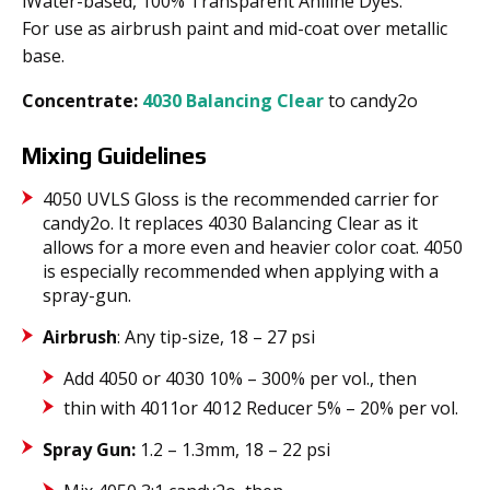
iWater-based, 100% Transparent Aniline Dyes.
For use as airbrush paint and mid-coat over metallic
base.
Concentrate:
4030 Balancing Clear
to candy2o
Mixing Guidelines
4050 UVLS Gloss is the recommended carrier for
candy2o. It replaces 4030 Balancing Clear as it
allows for a more even and heavier color coat. 4050
is especially recommended when applying with a
spray-gun.
Airbrush
: Any tip-size, 18 – 27 psi
Add 4050 or 4030 10% – 300% per vol., then
thin with 4011or 4012 Reducer 5% – 20% per vol.
Spray Gun:
1.2 – 1.3mm, 18 – 22 psi