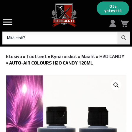
Ota
yhteyttä
Etusivu
»
Tuotteet
»
Kynäruiskut
»
Maalit
»
H2O CANDY
»
AUTO-AIR COLOURS H2O CANDY 120ML