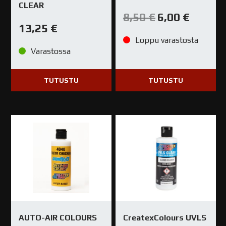
AUTO-
CLEAR
AIR
Alkuperäinen
Nykyinen
8,50
€
6,00
€
hinta
hinta
COLOURS
13,25
€
oli:
on:
8,50 €.
6,00 €.
H2O
Loppu varastosta
CANDY
Varastossa
120ML
määrä
TUTUSTU
TUTUSTU
AUTO-AIR COLOURS
CreatexColours UVLS