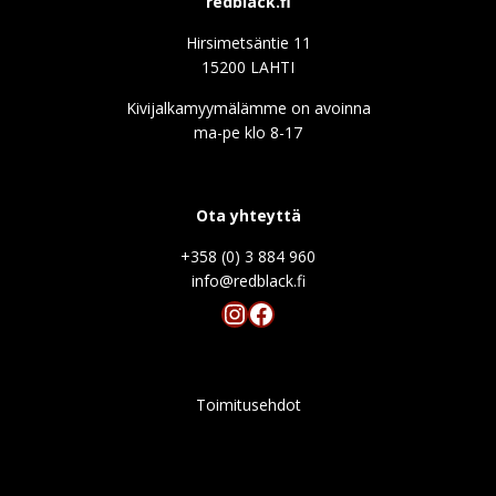
redblack.fi
Hirsimetsäntie 11
15200 LAHTI
Kivijalkamyymälämme on avoinna
ma-pe klo 8-17
Ota yhteyttä
+358 (0) 3 884 960
info@redblack.f
Instagram
Facebook
Toimitusehdot