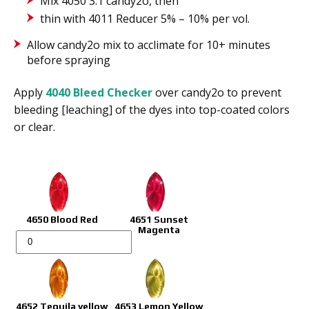
Mix 4050 3:1 candy2o, then
thin with 4011 Reducer 5% – 10% per vol.
Allow candy2o mix to acclimate for 10+ minutes
before spraying
Apply
4040 Bleed Checker
over candy2o to prevent
bleeding [leaching] of the dyes into top-coated colors
or clear.
4650 Blood Red
4651 Sunset
Magenta
AUTO-
AIR
COLOURS
H2O
CANDY
4652 Tequila yellow
4653 Lemon Yellow