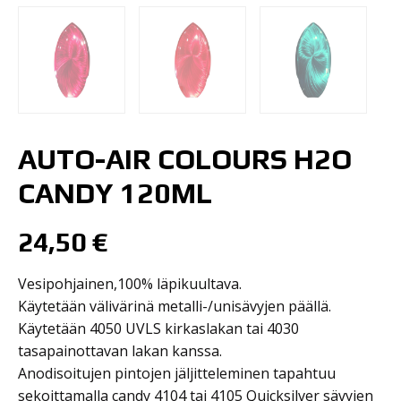
AUTO-AIR COLOURS H2O
CANDY 120ML
24,50
€
Vesipohjainen,100% läpikuultava.
Käytetään välivärinä metalli-/unisävyjen päällä.
Käytetään 4050 UVLS kirkaslakan tai 4030
tasapainottavan lakan kanssa.
Anodisoitujen pintojen jäljitteleminen tapahtuu
sekoittamalla candy 4104 tai 4105 Quicksilver sävyjen