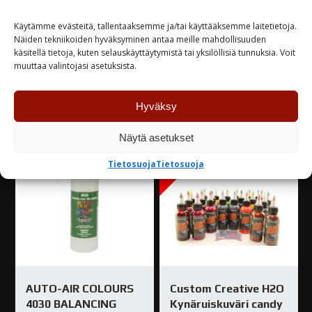
COLOURS
COLOURS
H2O
H2O
Käytämme evästeitä, tallentaaksemme ja/tai käyttääksemme laitetietoja.
Näiden tekniikoiden hyväksyminen antaa meille mahdollisuuden
CANDY
CANDY
4660 Poison Green
4661 Emerald green
käsitellä tietoja, kuten selauskäyttäytymistä tai yksilöllisiä tunnuksia. Voit
120ML
120ML
AUTO-
muuttaa valintojasi asetuksista.
määrä
määrä
AIR
COLOURS
Hyväksy
Tutustu myös
H2O
CANDY
4662 Dirt Track
4663 Red Oxide
Näytä asetukset
Brown
120ML
ALE!
AUTO-
määrä
Tietosuoja
Tietosuoja
AIR
COLOURS
H2O
CANDY
4664 Black
4665 Brandy wine
120ML
määrä
AUTO-AIR COLOURS
Custom Creative H2O
4666 Tealiscous
4030 BALANCING
Kynäruiskuväri candy