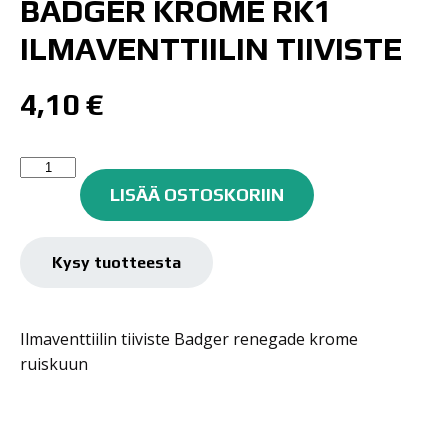
BADGER KROME RK1
ILMAVENTTIILIN TIIVISTE
4,10
€
BADGER
KROME
LISÄÄ OSTOSKORIIN
RK1
ILMAVENTTIILIN
TIIVISTE
Kysy tuotteesta
määrä
Ilmaventtiilin tiiviste Badger renegade krome
ruiskuun