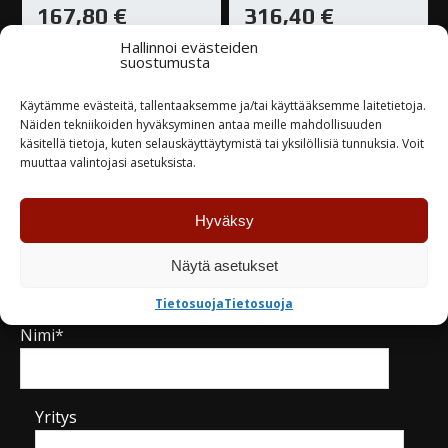
167,80
€
316,40
€
Hallinnoi evästeiden
Varastossa
Varastossa
suostumusta
Käytämme evästeitä, tallentaaksemme ja/tai käyttääksemme laitetietoja.
TUTUSTU
TUTUSTU
Näiden tekniikoiden hyväksyminen antaa meille mahdollisuuden
käsitellä tietoja, kuten selauskäyttäytymistä tai yksilöllisiä tunnuksia. Voit
muuttaa valintojasi asetuksista.
Hyväksy
Kysy tuotteesta / ota yhteyttä
Näytä asetukset
Tietosuoja
Tietosuoja
Nimi*
Yritys