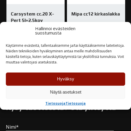
Carsystem cc.20 X-
Mipa cc12 kirkaslakka
Pert 5l+2,5kov
35,00
€
–
Hallinnoi evästeiden
310,00
€
180,00
€
suostumusta
Käytämme evästeitä, tallentaaksemme ja/tai käyttääksemme laitetietoja.
Varastossa
Varastossa
Näiden tekniikoiden hyväksyminen antaa meille mahdollisuuden
käsitellä tietoja, kuten selauskäyttäytymistä tai yksilöllisiä tunnuksia. Voit
muuttaa valintojasi asetuksista.
TUTUSTU
TUTUSTU
Hyväksy
Näytä asetukset
Tietosuoja
Tietosuoja
Kysy tuotteesta / ota yhteyttä
Nimi*