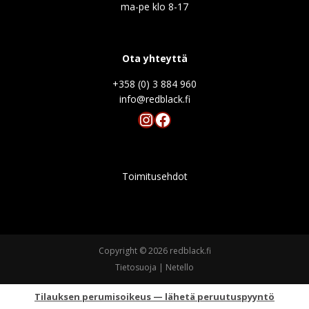
ma-pe klo 8-17
Ota yhteyttä
+358 (0) 3 884 960
info@redblack.f
Instagram
Facebook
Toimitusehdot
Copyright © 2026 redblack.fi
Tietosuoja
|
Netello
Tilauksen perumisoikeus — lähetä peruutuspyyntö