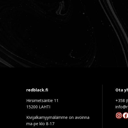
redblack.fi
Ota y
Hirsimetsäntie 11
+358 (
15200 LAHTI
info@r
Ins
F
Kivijalkamyymälämme on avoinna
ma-pe klo 8-17