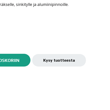
selle, sinkitylle ja alumiinipinnoille.
OSKORIIN
Kysy tuotteesta