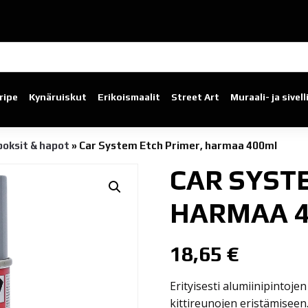
ripe
Kynäruiskut
Erikoismaalit
Street Art
Muraali- ja sivel
poksit & hapot
»
Car System Etch Primer, harmaa 400ml
CAR SYST
HARMAA 
18,65
€
Erityisesti alumiinipintoj
kittireunojen eristämiseen