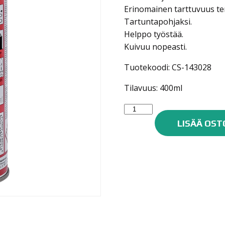
Erinomainen tarttuvuus teräk
Tartuntapohjaksi.
Helppo työstää.
Kuivuu nopeasti.
Tuotekoodi: CS-143028
Tilavuus: 400ml
Car
System
LISÄÄ OST
Etch
Primer,
harmaa
400ml
määrä