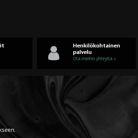
it
Henkilökohtainen
palvelu
n
Ota meihin yhteyttä »
kseen.