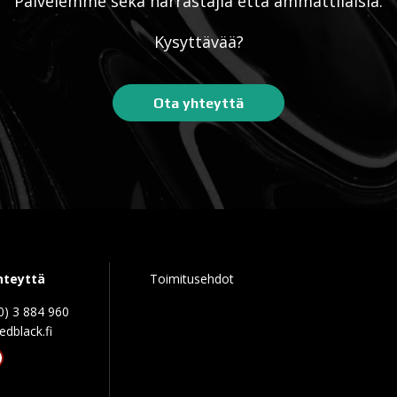
Palvelemme sekä harrastajia että ammattilaisia.
Kysyttävää?
Ota yhteyttä
hteyttä
Toimitusehdot
0) 3 884 960
edblack.f
tagram
acebook