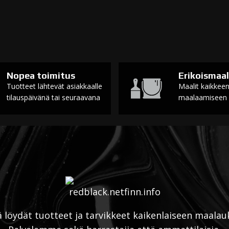
Nopea toimitus
Erikoismaal
Tuotteet lähtevät asiakkaalle
Maalit kaikkee
tilauspäivänä tai seuraavana
maalaamiseen
ä löydät tuotteet ja tarvikkeet kaikenlaiseen maalau