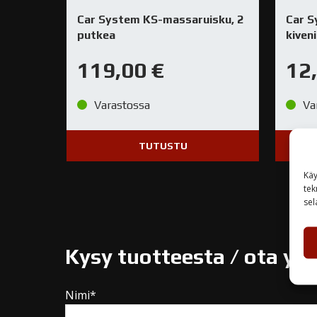
Car System KS-massaruisku, 2
Car S
putkea
kiven
119,00
€
12
Varastossa
Va
TUTUSTU
Käy
tek
sel
Kysy tuotteesta / ota yh
Nimi*