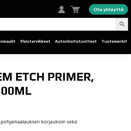
Ota yhteyttä
linmaalit
Yleistarvikkeet
Autonhoito­tuotteet
Tuotemerkit
EM ETCH PRIMER,
400ML
en pohjamaalauksen korjauksiin sekä
.