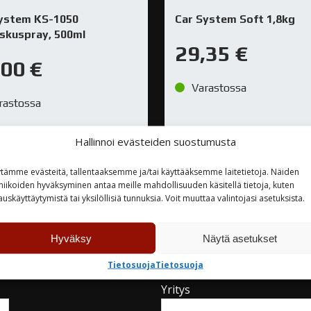
ystem KS-1050
Car System Soft 1,8kg
iskuspray, 500ml
29,35
€
,00
€
Varastossa
rastossa
Hallinnoi evästeiden suostumusta
TUTUSTU
TUTUSTU
tämme evästeitä, tallentaaksemme ja/tai käyttääksemme laitetietoja. Näiden
niikoiden hyväksyminen antaa meille mahdollisuuden käsitellä tietoja, kuten
auskäyttäytymistä tai yksilöllisiä tunnuksia. Voit muuttaa valintojasi asetuksista.
Hyväksy
Näytä asetukset
teyttä
Tietosuoja
Tietosuoja
Yritys