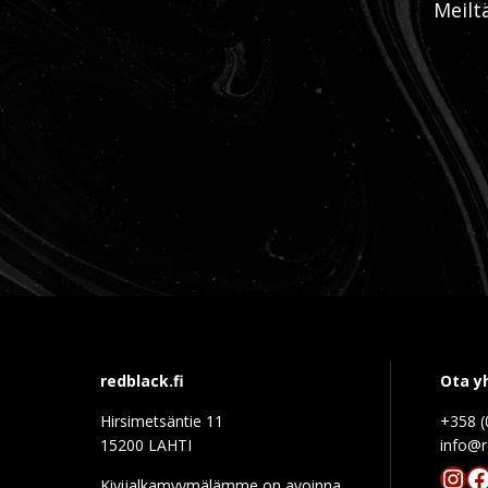
Meilt
redblack.fi
Ota y
Hirsimetsäntie 11
+358 (
15200 LAHTI
info@r
Ins
F
Kivijalkamyymälämme on avoinna