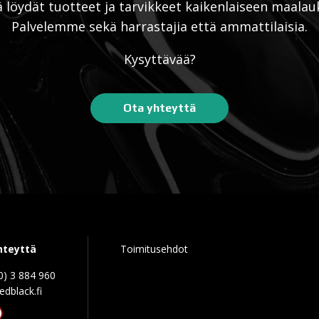
ä löydät tuotteet ja tarvikkeet kaikenlaiseen maalau
Palvelemme sekä harrastajia että ammattilaisia.
Kysyttävää?
Ota yhteyttä
hteyttä
Toimitusehdot
0) 3 884 960
edblack.f
tagram
acebook