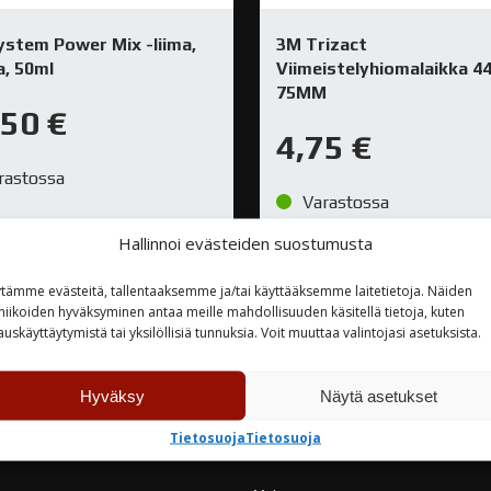
ystem Power Mix -liima,
3M Trizact
, 50ml
Viimeistelyhiomalaikka 4
75MM
,50
€
4,75
€
rastossa
Varastossa
Hallinnoi evästeiden suostumusta
TUTUSTU
TUTUSTU
tämme evästeitä, tallentaaksemme ja/tai käyttääksemme laitetietoja. Näiden
niikoiden hyväksyminen antaa meille mahdollisuuden käsitellä tietoja, kuten
auskäyttäytymistä tai yksilöllisiä tunnuksia. Voit muuttaa valintojasi asetuksista.
Hyväksy
Näytä asetukset
teyttä
Tietosuoja
Tietosuoja