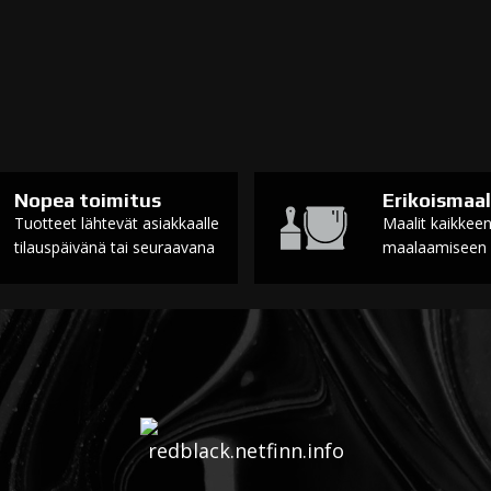
Nopea toimitus
Erikoismaal
Tuotteet lähtevät asiakkaalle
Maalit kaikkee
tilauspäivänä tai seuraavana
maalaamiseen