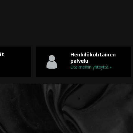
it
Henkilökohtainen
palvelu
n
Ota meihin yhteyttä »