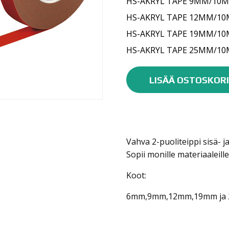
HS-AKRYL TAPE 9MM/10
HS-AKRYL TAPE 12MM/10
HS-AKRYL TAPE 19MM/10
HS-AKRYL TAPE 25MM/10
Car
System
LISÄÄ OSTOSKORI
HS-
Akryyliteippi
määrä
Vahva 2-puoliteippi sisä- j
Sopii monille materiaaleille, 
Koot:
6mm,9mm,12mm,19mm ja