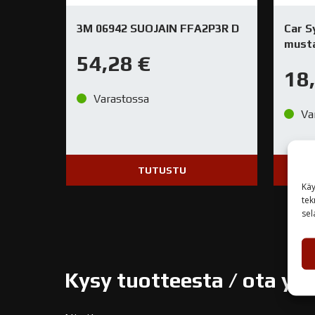
3M 06942 SUOJAIN FFA2P3R D
Car S
musta
54,28
€
18
Varastossa
Va
TUTUSTU
Käy
tek
sel
Kysy tuotteesta / ota yh