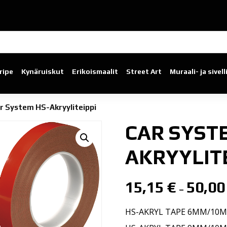
ripe
Kynäruiskut
Erikoismaalit
Street Art
Muraali- ja sivel
r System HS-Akryyliteippi
CAR SYST
AKRYYLITE
15,15
€
50,0
–
HS-AKRYL TAPE 6MM/10