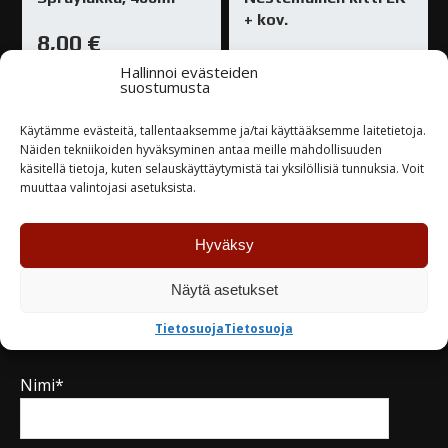
+ kov.
8,00
€
28,30
€
Hallinnoi evästeiden
suostumusta
Varastossa
Varastossa
Käytämme evästeitä, tallentaaksemme ja/tai käyttääksemme laitetietoja.
Näiden tekniikoiden hyväksyminen antaa meille mahdollisuuden
TUTUSTU
TUTUSTU
käsitellä tietoja, kuten selauskäyttäytymistä tai yksilöllisiä tunnuksia. Voit
muuttaa valintojasi asetuksista.
Hyväksy
Näytä asetukset
Kysy tuotteesta / ota yhteyttä
Tietosuoja
Tietosuoja
Nimi*