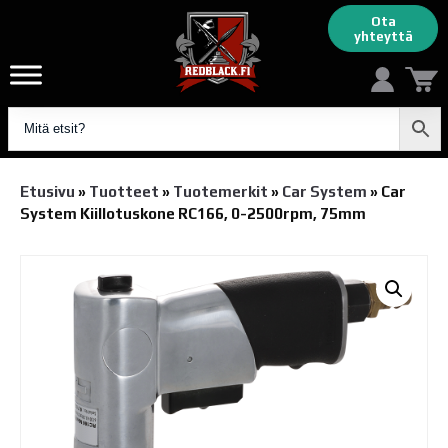
Ota
yhteyttä
Etusivu
»
Tuotteet
»
Tuotemerkit
»
Car System
»
Car
System Kiillotuskone RC166, 0-2500rpm, 75mm