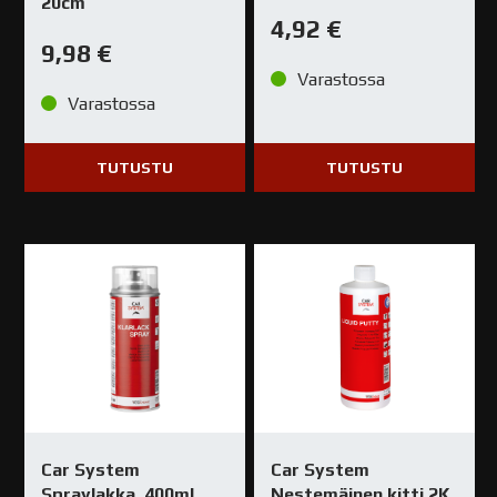
20cm
4,92
€
9,98
€
Varastossa
Varastossa
TUTUSTU
TUTUSTU
Car System
Car System
Spraylakka, 400ml
Nestemäinen kitti 2K