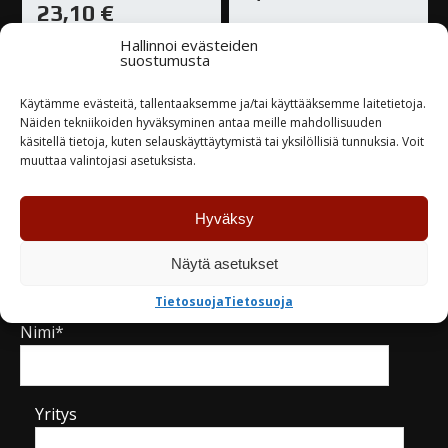
23,10
€
Varastossa
Hallinnoi evästeiden
Varastossa
suostumusta
Käytämme evästeitä, tallentaaksemme ja/tai käyttääksemme laitetietoja.
TUTUSTU
TUTUSTU
Näiden tekniikoiden hyväksyminen antaa meille mahdollisuuden
käsitellä tietoja, kuten selauskäyttäytymistä tai yksilöllisiä tunnuksia. Voit
muuttaa valintojasi asetuksista.
Hyväksy
Kysy tuotteesta / ota yhteyttä
Näytä asetukset
Tietosuoja
Tietosuoja
Nimi*
Yritys