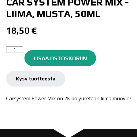
CAR SYSTEM POWER MIX -
LIIMA, MUSTA, 50ML
18,50
€
Car
System
LISÄÄ OSTOSKORIIN
Power
Mix
-
Kysy tuotteesta
liima,
musta,
Carsystem Power Mix on 2K polyuretaaniliima muoviosien 
50ml
määrä