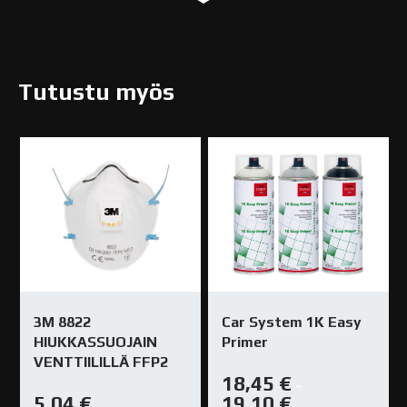
Tutustu myös
3M 8822
Car System 1K Easy
HIUKKASSUOJAIN
Primer
VENTTIILILLÄ FFP2
18,45
€
–
5,04
€
19,10
€