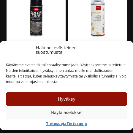
Hallinnoi evästeiden
SEM Color Coat -
Car System
suostumusta
spraypinnoite, 400ml
Häivytysspray, 400ml
Käytämme evästeitä, tallentaaksemme ja/tai käyttääksemme laitetietoja.
37,00
€
23,80
€
Näiden tekniikoiden hyväksyminen antaa meille mahdollisuuden
käsitellä tietoja, kuten selauskäyttäytymistä tai yksilöllisiä tunnuksia. Voit
muuttaa valintojasi asetuksista.
Varastossa
Varastossa
Hyväksy
TUTUSTU
TUTUSTU
Näytä asetukset
Tietosuoja
Tietosuoja