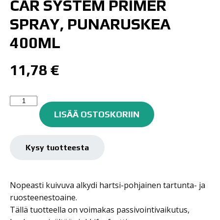
CAR SYSTEM PRIMER
SPRAY, PUNARUSKEA
400ML
11,78
€
Car
System
LISÄÄ OSTOSKORIIN
Primer
Spray,
punaruskea
Kysy tuotteesta
400ml
määrä
Nopeasti kuivuva alkydi hartsi-pohjainen tartunta- ja
ruosteenestoaine.
Tällä tuotteella on voimakas passivointivaikutus,