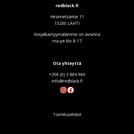
redblack.fi
Hirsimetsäntie 11
15200 LAHTI
Kivijalkamyymälämme on avoinna
ma-pe klo 8-17
Ota yhteyttä
+358 (0) 3 884 960
info@redblack.f
Instagram
Facebook
Toimitusehdot