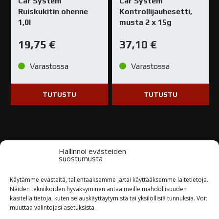
Car System
Car System
Ruiskukitin ohenne
Kontrollijauhesetti,
1,0l
musta 2 x 15g
19,75
€
37,10
€
Varastossa
Varastossa
TUTUSTU
TUTUSTU
Hallinnoi evästeiden
suostumusta
Kysy tuotteesta / ota yhteyttä
Käytämme evästeitä, tallentaaksemme ja/tai käyttääksemme laitetietoja.
Näiden tekniikoiden hyväksyminen antaa meille mahdollisuuden
käsitellä tietoja, kuten selauskäyttäytymistä tai yksilöllisiä tunnuksia. Voit
Nimi*
muuttaa valintojasi asetuksista.