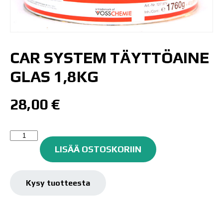
CAR SYSTEM TÄYTTÖAINE
GLAS 1,8KG
28,00
€
Car
System
LISÄÄ OSTOSKORIIN
Täyttöaine
Glas
1,8kg
Kysy tuotteesta
määrä