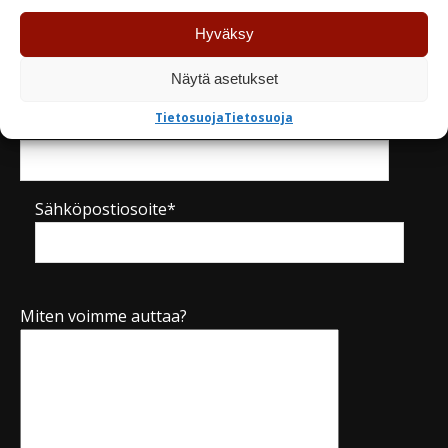
Hyväksy
Yritys
Näytä asetukset
Tietosuoja
Tietosuoja
Puhelinnumero*
Sähköpostiosoite*
Miten voimme auttaa?