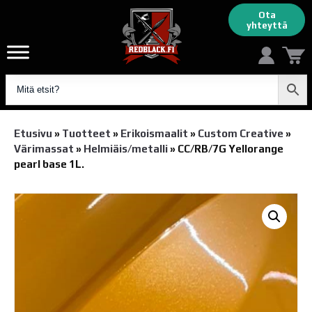
Ota
yhteyttä
Etusivu
»
Tuotteet
»
Erikoismaalit
»
Custom Creative
»
Värimassat
»
Helmiäis/metalli
»
CC/RB/7G Yellorange
pearl base 1L.