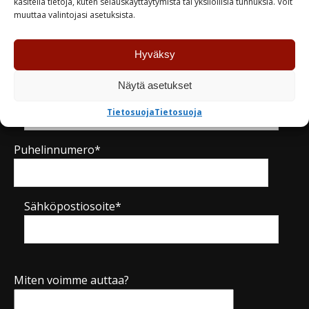
käsitellä tietoja, kuten selauskäyttäytymistä tai yksilöllisiä tunnuksia. Voit
muuttaa valintojasi asetuksista.
Nimi*
Hyväksy
Näytä asetukset
Yritys
Tietosuoja
Tietosuoja
Puhelinnumero*
Sähköpostiosoite*
Miten voimme auttaa?