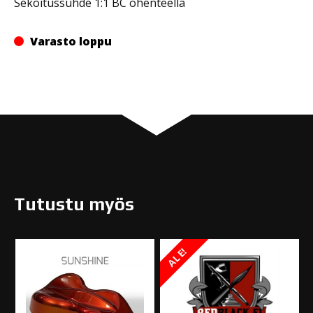
Sekoitussuhde 1:1 BC ohenteella
Varasto loppu
Tutustu myös
ALE!