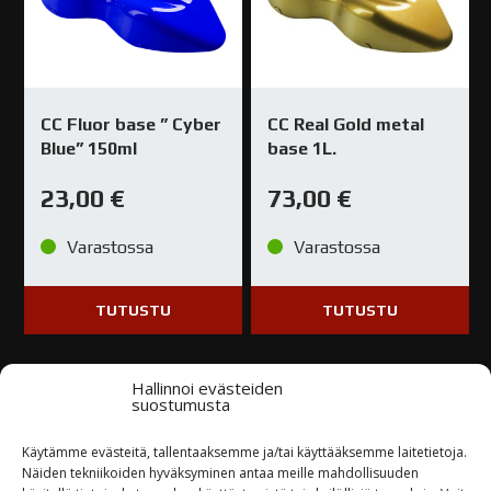
CC Fluor base ” Cyber
CC Real Gold metal
Blue” 150ml
base 1L.
23,00
€
73,00
€
Varastossa
Varastossa
TUTUSTU
TUTUSTU
Hallinnoi evästeiden
suostumusta
Käytämme evästeitä, tallentaaksemme ja/tai käyttääksemme laitetietoja.
Kysy tuotteesta / ota yhteyttä
Näiden tekniikoiden hyväksyminen antaa meille mahdollisuuden