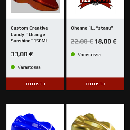
Custom Creative
Ohenne 1L. ”stanu”
Candy ” Orange
Alkuperäinen
Nykyin
22,00
€
18,00
€
Sunshine” 150ML
hinta
hinta
oli:
on:
22,00 €.
18,00 €
33,00
€
Varastossa
Varastossa
TUTUSTU
TUTUSTU