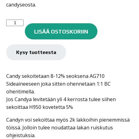
candyseosta.
Custom
Creative
LISÄÄ OSTOSKORIIN
Candy
"
Orange
Kysy tuotteesta
Sunshine"
150ML
määrä
Candy sekoitetaan 8-12% seoksena AG710
Sideaineeseen joka sitten ohennetaan 1:1 BC
ohentimella.
Jos Candya levitetään yli 4 kerrosta tulee siihen
sekoittaa H950 kovetetta 5%
Candyn voi sekoittaa myös 2k lakkoihin pienemmissä
töissä. Jolloin tulee noudattaa lakan ruiskutus
ohjeistuksia.