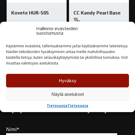
Kovete HUR-505
CC Kandy Pearl Base
1L.
25,30
€
Hallinnoi evästeiden
98,00
€
suostumusta
Loppu varastosta
Käytämme evästeitä, tallentaaksemme ja/tai käyttääksemme laitetietoja.
Varastossa
Näiden tekniikoiden hyväksyminen antaa meille mahdollisuuden
käsitellä tietoja, kuten selauskäyttäytymistä tai yksilöllisiä tunnuksia. Voit
muuttaa valintojasi asetuksista.
TUTUSTU
TUTUSTU
Hyväksy
Näytä asetukset
Tietosuoja
Tietosuoja
Kysy tuotteesta / ota yhteyttä
Nimi*