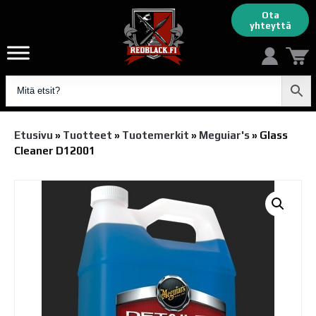
Ota
yhteyttä
Etusivu
»
Tuotteet
»
Tuotemerkit
»
Meguiar's
»
Glass
Cleaner D12001