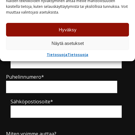
Näiden tekniikoiden hyväksyminen antaa meille mahdollisuuden
Kysy tuotteesta / ota yhteyttä
käsitellä tietoja, kuten selauskäyttäytymistä tai yksilöllisiä tunnuksia. Voit
muuttaa valintojasi asetuksista.
Nimi*
Hyväksy
Näytä asetukset
Yritys
Tietosuoja
Tietosuoja
Puhelinnumero*
Sähköpostiosoite*
Miten voimme auttaa?