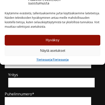
suostumusta
TUTUSTU
TUTUSTU
Käytämme evästeitä, tallentaaksemme ja/tai käyttääksemme laitetietoja.
Näiden tekniikoiden hyväksyminen antaa meille mahdollisuuden
käsitellä tietoja, kuten selauskäyttäytymistä tai yksilöllisiä tunnuksia. Voit
muuttaa valintojasi asetuksista.
Kysy tuotteesta / ota yhteyttä
Hyväksy
Näytä asetukset
Nimi*
Tietosuoja
Tietosuoja
Yritys
Puhelinnumero*