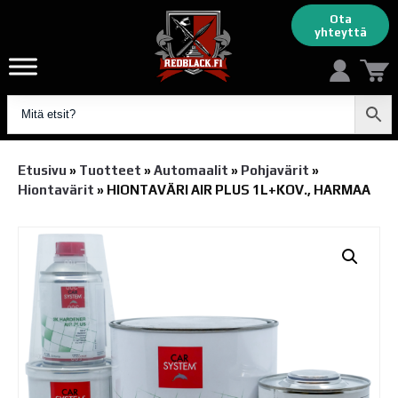
Ota
yhteyttä
Etusivu
»
Tuotteet
»
Automaalit
»
Pohjavärit
»
Hiontavärit
»
HIONTAVÄRI AIR PLUS 1L+KOV., HARMAA