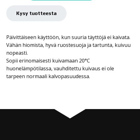
1L+KOV.,
HARMAA
Kysy tuotteesta
määrä
Päivittäiseen käyttöön, kun suuria täyttöjä ei kaivata.
Vähän hiomista, hyvä ruostesuoja ja tartunta, kuivuu
nopeasti.
Sopii erinomaisesti kuivamaan 20°C
huonelämpötilassa, vauhditettu kuivaus ei ole
tarpeen normaali kalvopasuudessa.