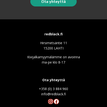
Ota yhteyttä
redblack.fi
Hirsimetsäntie 11
15200 LAHTI
Kivijalkamyymälämme on avoinna
ma-pe klo 8-17
Ota yhteyttä
+358 (0) 3 884 960
info@redblack.f
Instagram
Facebook