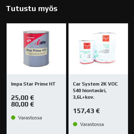
Tutustu myös
Impa Star Prime HT
Car System 2K VOC
540 hiontaväri,
25,00
€
3,6L+kov.
–
80,00
€
157,43
€
Varastossa
Varastossa