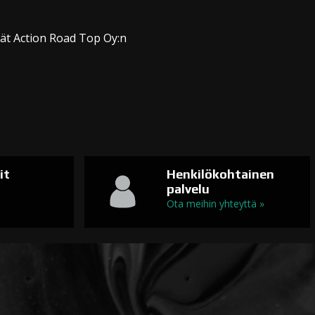
dät Action Road Top Oy:n
it
Henkilökohtainen
palvelu
n
Ota meihin yhteyttä »