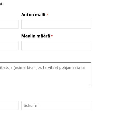
ät
Auton malli
*
Maalin määrä
*
Sukunimi