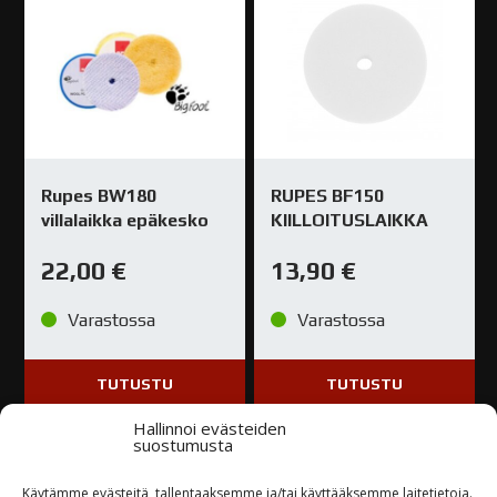
Rupes BW180
RUPES BF150
villalaikka epäkesko
KIILLOITUSLAIKKA
22,00
€
13,90
€
Varastossa
Varastossa
TUTUSTU
TUTUSTU
Hallinnoi evästeiden
suostumusta
Käytämme evästeitä, tallentaaksemme ja/tai käyttääksemme laitetietoja.