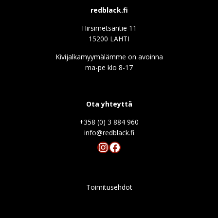
redblack.fi
Hirsimetsäntie 11
15200 LAHTI
Kivijalkamyymälämme on avoinna
ma-pe klo 8-17
Ota yhteyttä
+358 (0) 3 884 960
info@redblack.f
Instagram
Facebook
Toimitusehdot