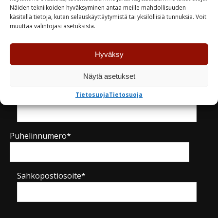
Näiden tekniikoiden hyväksyminen antaa meille mahdollisuuden
käsitellä tietoja, kuten selauskäyttäytymistä tai yksilöllisiä tunnuksia. Voit
Kysy tuotteesta / ota yhteyttä
muuttaa valintojasi asetuksista.
Hyväksy
Nimi*
Näytä asetukset
Tietosuoja
Tietosuoja
Yritys
Puhelinnumero*
Sähköpostiosoite*