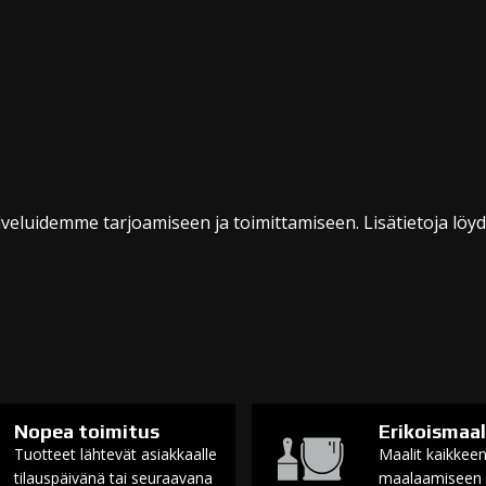
veluidemme tarjoamiseen ja toimittamiseen. Lisätietoja löy
Nopea toimitus
Erikoismaal
Tuotteet lähtevät asiakkaalle
Maalit kaikkee
tilauspäivänä tai seuraavana
maalaamiseen