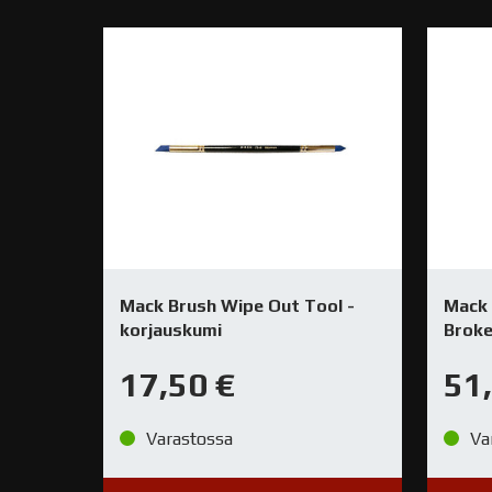
Mack Brush Wipe Out Tool -
Mack 
korjauskumi
Broken
17,50
€
51
Varastossa
Va