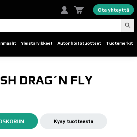
Ota yhteyttä
linmaalit
Yleistarvikkeet
Autonhoito­tuotteet
Tuotemerkit
SH DRAG´N FLY
OSKORIIN
Kysy tuotteesta