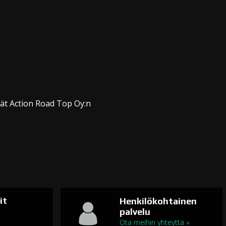
dät Action Road Top Oy:n
it
Henkilökohtainen
palvelu
n
Ota meihin yhteyttä »