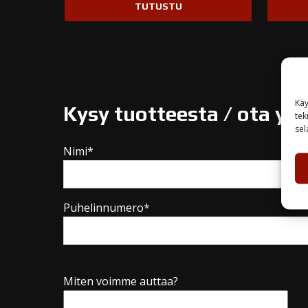
TUTUSTU
Käy
Kysy tuotteesta / ota yh
tek
sel
Nimi*
Puhelinnumero*
Miten voimme auttaa?