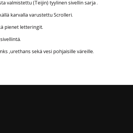
a valmistettu (Teijin) tyylinen sivellin sarja .
källä karvalla varustettu Scrolleri.
ä pienet letteringit.
sivellintä.
nks ,urethans sekä vesi pohjaisille väreille.