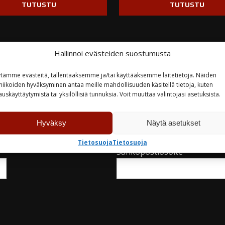
TUTUSTU
TUTUSTU
Hallinnoi evästeiden suostumusta
tämme evästeitä, tallentaaksemme ja/tai käyttääksemme laitetietoja. Näiden
teyttä
niikoiden hyväksyminen antaa meille mahdollisuuden käsitellä tietoja, kuten
auskäyttäytymistä tai yksilöllisiä tunnuksia. Voit muuttaa valintojasi asetuksista.
Yritys
Hyväksy
Näytä asetukset
Tietosuoja
Tietosuoja
Sähköpostiosoite*