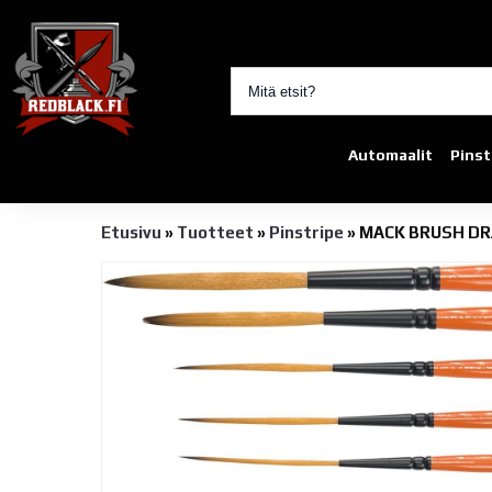
Automaalit
Pinst
Etusivu
»
Tuotteet
»
Pinstripe
»
MACK BRUSH DR