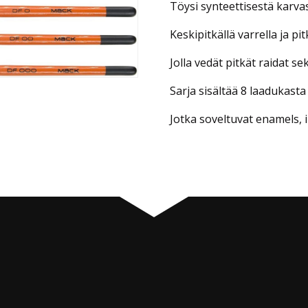
Töysi synteettisestä karvast
FLY
määrä
Keskipitkällä varrella ja pit
Jolla vedät pitkät raidat sek
Sarja sisältää 8 laadukasta 
Jotka soveltuvat enamels, i