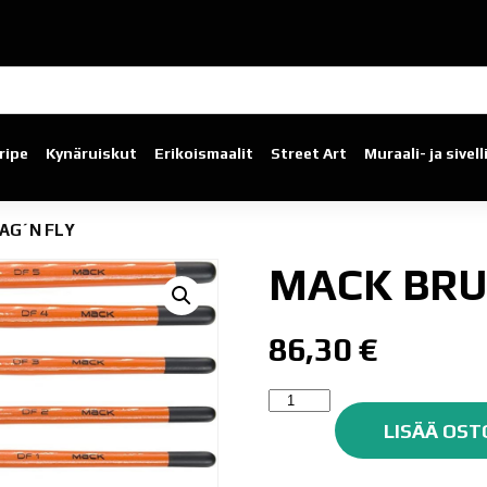
ripe
Kynäruiskut
Erikoismaalit
Street Art
Muraali- ja sivel
AG´N FLY
MACK BRU
86,30
€
MACK
BRUSH
LISÄÄ OST
DRAG
´N