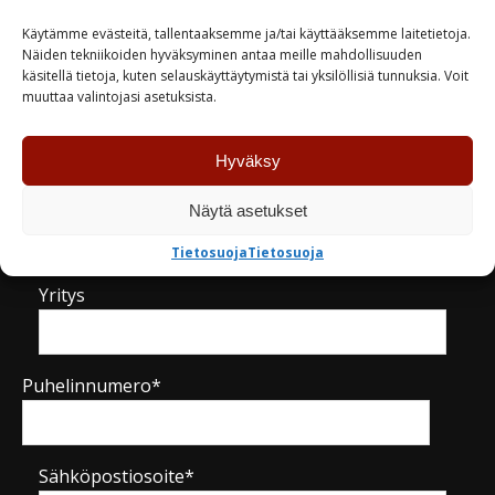
Käytämme evästeitä, tallentaaksemme ja/tai käyttääksemme laitetietoja.
Näiden tekniikoiden hyväksyminen antaa meille mahdollisuuden
käsitellä tietoja, kuten selauskäyttäytymistä tai yksilöllisiä tunnuksia. Voit
muuttaa valintojasi asetuksista.
Kysy tuotteesta / ota yhteyttä
Hyväksy
Nimi*
Näytä asetukset
Tietosuoja
Tietosuoja
Yritys
Puhelinnumero*
Sähköpostiosoite*