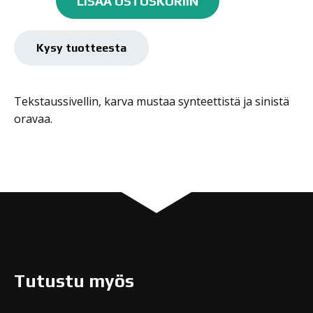
LISÄÄ OSTOSKORIIN
Series
169,
1
Kysy tuotteesta
määrä
Tekstaussivellin, karva mustaa synteettistä ja sinistä
oravaa.
Tutustu myös