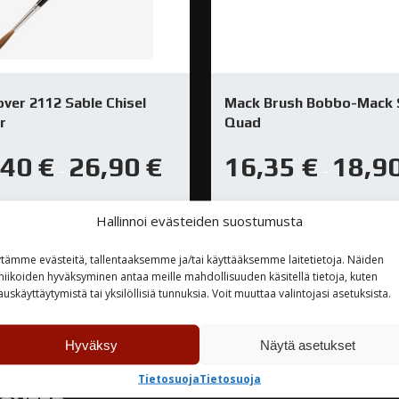
ver 2112 Sable Chisel
Mack Brush Bobbo-Mack 
r
Quad
,40
€
26,90
€
16,35
€
18,9
–
–
rastossa
Varastossa
Hallinnoi evästeiden suostumusta
tämme evästeitä, tallentaaksemme ja/tai käyttääksemme laitetietoja. Näiden
TUTUSTU
TUTUSTU
niikoiden hyväksyminen antaa meille mahdollisuuden käsitellä tietoja, kuten
auskäyttäytymistä tai yksilöllisiä tunnuksia. Voit muuttaa valintojasi asetuksista.
Hyväksy
Näytä asetukset
Tietosuoja
Tietosuoja