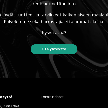
ä löydät tuotteet ja tarvikkeet kaikenlaiseen maalau
Palvelemme sekä harrastajia että ammattilaisia.
Kysyttävää?
Ota yhteyttä
hteyttä
Toimitusehdot
0) 3 884 960