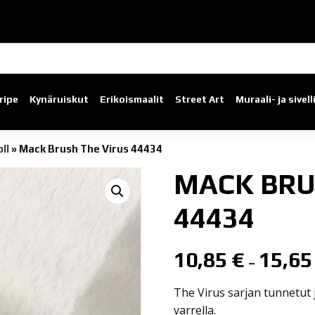
ripe
Kynäruiskut
Erikoismaalit
Street Art
Muraali- ja sivel
ll
»
Mack Brush The Virus 44434
MACK BRU
44434
10,85
€
15,6
–
The Virus sarjan tunnetut j
varrella.