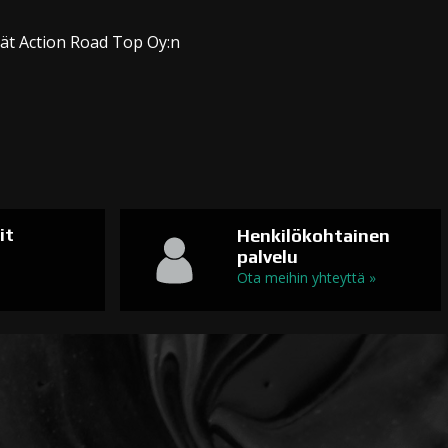
dät Action Road Top Oy:n
it
Henkilökohtainen
palvelu
n
Ota meihin yhteyttä »