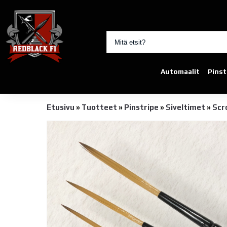
Automaalit
Pinst
Etusivu
»
Tuotteet
»
Pinstripe
»
Siveltimet
»
Scro