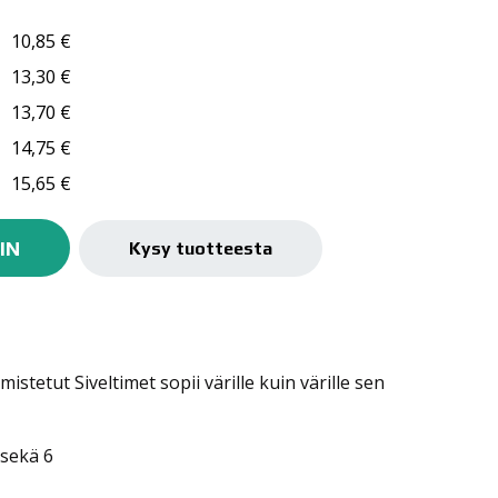
10,85
€
13,30
€
13,70
€
14,75
€
15,65
€
IN
Kysy tuotteesta
istetut Siveltimet sopii värille kuin värille sen
 sekä 6