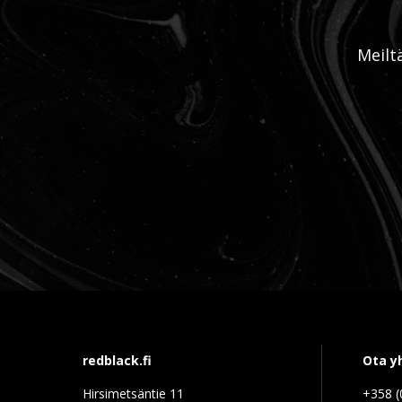
Meilt
redblack.fi
Ota y
Hirsimetsäntie 11
+358 (