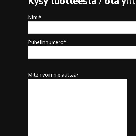
Kysy tuotteesta / ota yh
Nimi*
Puhelinnumero*
Miten voimme auttaa?