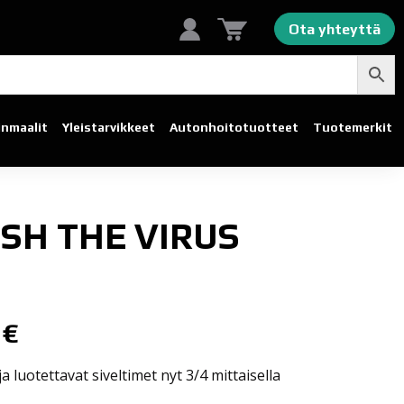
Ota yhteyttä
linmaalit
Yleistarvikkeet
Autonhoito­tuotteet
Tuotemerkit
SH THE VIRUS
5
€
a luotettavat siveltimet nyt 3/4 mittaisella