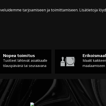
veluidemme tarjoamiseen ja toimittamiseen. Lisätietoja löy
Nopea toimitus
Erikoismaal
Tuotteet lähtevät asiakkaalle
Maalit kaikkee
tilauspäivänä tai seuraavana
maalaamiseen