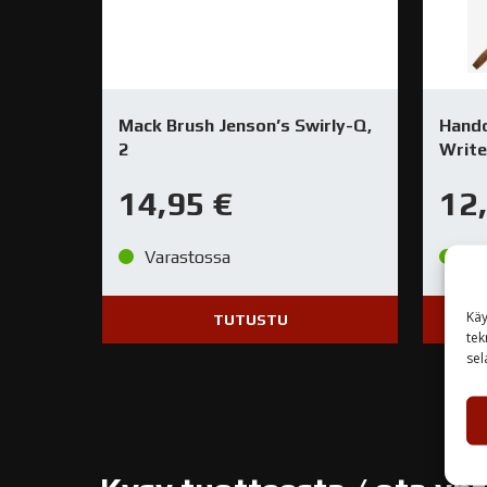
Mack Brush Jenson’s Swirly-Q,
Hando
2
Write
14,95
€
12
Varastossa
Va
Käy
TUTUSTU
tek
sel