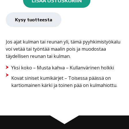
LISÄÄ OSTOSKORIIN
Wipe
Out
Tool
Kysy tuotteesta
-
korjauskumi
määrä
Jos ajat kulman tai reunan yli, tämä pyyhkimistyökalu
voi vetää tai työntää maalin pois ja muodostaa
täydellisen reunan tai kulman.
Yksi koko – Musta kahva – Kullanvärinen holkki
Kovat siniset kumikärjet – Toisessa päässä on
kartiomainen kärki ja toinen pää on kulmahiottu.