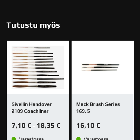
Tutustu myös
Sivellin Handover
Mack Brush Series
2109 Coachliner
169, 5
7,10
€
18,35
€
16,10
€
–
Varastossa
Varastossa