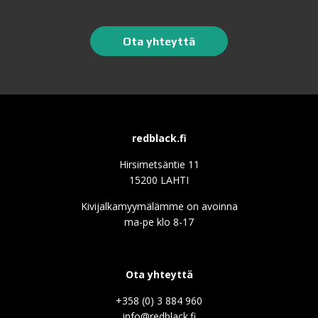
Ota yhteyttä
redblack.fi
Hirsimetsäntie 11
15200 LAHTI
Kivijalkamyymälämme on avoinna
ma-pe klo 8-17
Ota yhteyttä
+358 (0) 3 884 960
info@redblack.f