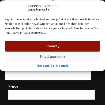
Varastossa
Hallinnoi evästeiden
suostumusta
TUTUSTU
TUTUSTU
Käytämme evästeitä, tallentaaksemme ja/tai käyttääksemme laitetietoja.
Näiden tekniikoiden hyväksyminen antaa meille mahdollisuuden
käsitellä tietoja, kuten selauskäyttäytymistä tai yksilöllisiä tunnuksia. Voit
muuttaa valintojasi asetuksista.
Hyväksy
Kysy tuotteesta / ota yhteyttä
Näytä asetukset
Tietosuoja
Tietosuoja
Nimi*
Yritys