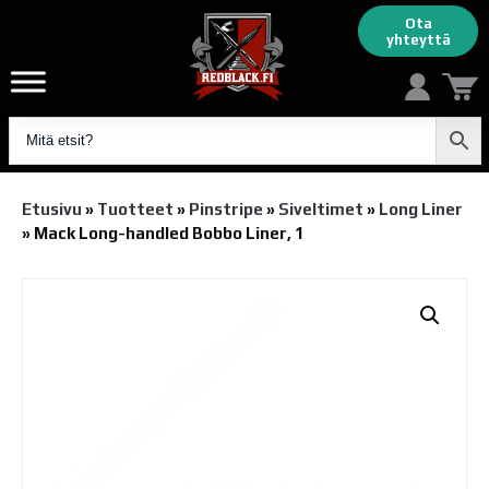
Ota
yhteyttä
Etusivu
»
Tuotteet
»
Pinstripe
»
Siveltimet
»
Long Liner
»
Mack Long-handled Bobbo Liner, 1