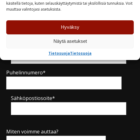
Kysy tuotteesta / ota yhteyttä
käsitellä tietoja, kuten selauskäyttäytymistä tai yksilöllisiä tunnuksia. Voit
muuttaa valintojasi asetuksista.
Nimi*
Hyväksy
Näytä asetukset
Yritys
Tietosuoja
Tietosuoja
Puhelinnumero*
Sähköpostiosoite*
Miten voimme auttaa?