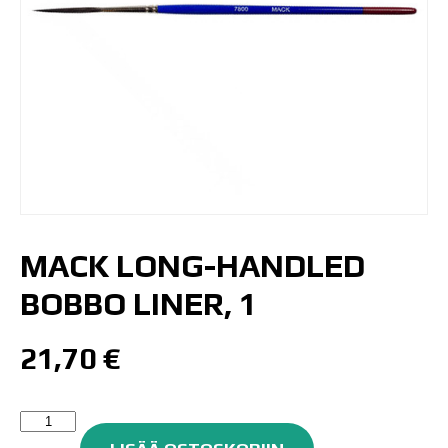
MACK LONG-HANDLED
BOBBO LINER, 1
21,70
€
Mack
Long-