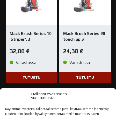
Mack Brush Series 10
Mack Brush Series 20
’Striper’, 3
touch up 3
32,00
€
24,30
€
Varastossa
Varastossa
TUTUSTU
TUTUSTU
Hallinnoi evästeiden
suostumusta
Käytämme evästeitä, tallentaaksemme ja/tai käyttääksemme laitetietoja.
Näiden tekniikoiden hyväksyminen antaa meille mahdollisuuden