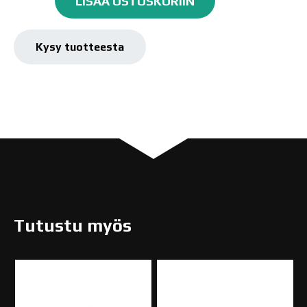
LISÄÄ OSTOSKORIIN
handled
Bobbo
Liner,
Kysy tuotteesta
1
määrä
Tutustu myös