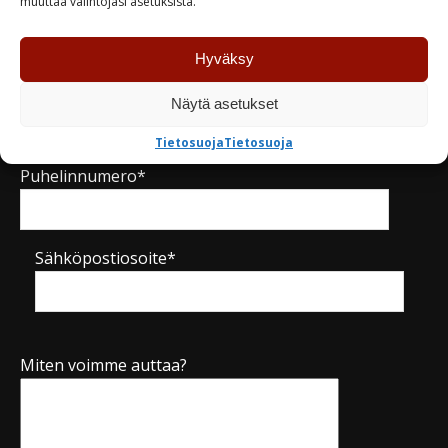
muuttaa valintojasi asetuksista.
Nimi*
Hyväksy
Yritys
Näytä asetukset
Tietosuoja
Tietosuoja
Puhelinnumero*
Sähköpostiosoite*
Miten voimme auttaa?