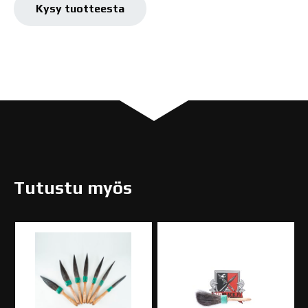
määrä
Kysy tuotteesta
Tutustu myös