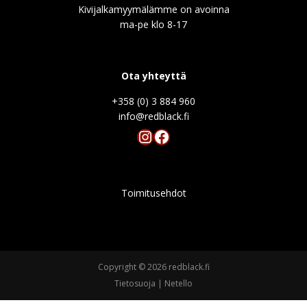
Kivijalkamyymälämme on avoinna
ma-pe klo 8-17
Ota yhteyttä
+358 (0) 3 884 960
info@redblack.f
Instagram
Facebook
Toimitusehdot
Copyright © 2026 redblack.fi
Tietosuoja
|
Netello