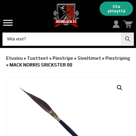
Ota
yhteyttä
Etusivu
»
Tuotteet
»
Pinstripe
»
Siveltimet
»
Pinstriping
»
MACK NORRIS SRICKSTER 00