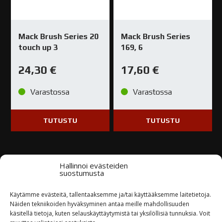
Mack Brush Series 20
Mack Brush Series
touch up 3
169, 6
24,30
€
17,60
€
Varastossa
Varastossa
TUTUSTU
TUTUSTU
Hallinnoi evästeiden
suostumusta
Kysy tuotteesta / ota yhteyttä
Käytämme evästeitä, tallentaaksemme ja/tai käyttääksemme laitetietoja.
Näiden tekniikoiden hyväksyminen antaa meille mahdollisuuden
käsitellä tietoja, kuten selauskäyttäytymistä tai yksilöllisiä tunnuksia. Voit